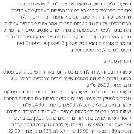
השיער, תלישת השערה מהשורש יוצרת "חור", שהוא נקבובית
פתוחה. הפרופוליס הנמצא במוצרי השעוות השונים, מונע חדירת
חיידקים ועוזר נגד זיהומים הנוטים להתפתח ב"חורים" הללו.
הפרופוליס יעיל גם נגד פטריות ונגיפים, אשר אינם מפתחים עמידות
נגדו בניגוד לעמידות שמפתחים נגד חומרים אנטיביוטיים. הפרופוליס
מופק משרפים, שעוות דבורה, שמנים אתריים, אבקת פרחים זכרית
וחומרים אורגניים והוא מכיל ויטמין B, ויטמין A ,וויטמין E ואת
המינרלים ברזל, אלומיניום וסידן.
הסדרה מכילה:
שעוות הדבש והתפוח לחימום במיקרוגל באריזות פלסטיק עם פטנט
המונע נזילות, מיועדות להסרת שיער בידיים וברגליים. תכולה: 500
גרם. מחיר: 26.90 ש"ח.
שעוות הדבש והתפוח – שעווה קרה – לחימום במים, באריזות פח עם
מכסה פלסטיק רב פעמי שימוש ממושך. שעוות אלו מיועדות להסרת
שיער בידיים וברגליים. תכולה: 500 גרם. מחיר: 24.90 ש"ח.
שעוות הדבש לפנים ולמקומות רגישים – לעור עדין במיוחד. מיועדת
להסרת שיער מהפנים ומאזורים רגישים כדוגמת בטן, גב, בית שחי
ומפשעה. אופן השימוש – חימום על להבת גז קטנה עד להמסתה.
תכולה: 80 גרם. מחיר: 19.90 ש"ח. תכולה: 120 גרם. מחיר: 22.90