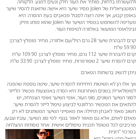
ולהעשרתו בלחות, מותיר את העור חלק ונעים למגע. הלקוחה
הפוטנציאלית של
Jolen
מסיר שיער היא אישה שדואגת להסיר שיער
באופן קבוע, אך אינה רוצה לסבול מכאבים בעת ההסרה. היא
מעדיפה להשתמש במסיר השיער של
Jolen
שהוא מותג ותיק
ובינלאומי המועשר באלוורה לטיפוח העור.
קרם להבהרת שיער 28 גרם רגיל/עם אלוורה, מחיר מומלץ לצרכן:
59.90 ש"ח.
קרם להבהרת שיער 112 גרם, מחיר מומלץ לצרכן: 109.90 ש"ח.
קרם להסרת שיער 2 שפורפרות, מחיר מומלץ לצרכן: 33.90 ש"ח.
ניתן להשיג ברשתות הפארם.
אך אלו הן לא השיטות היחידות להסרת שיער, שיטה נוספת שהפכה
לפופולארית בשנים האחרונות היא הסרה באמצעות מכשיר הלייזר.
לסוגי השיער השונים, סוגי העור, אופי השיער ואופי הצמיחה, יש
להתאים את המכשיר הרלוונטי לביצוע טיפול לייזר להסרת שיער.
חשוב מאוד לאבחן תחילה את מאפייני השיער המשתנים לא רק
מאדם לאדם, אלא גם מאזור לאזור בגוף. לפי סוג השיער, עוביו וצבעו,
מרכיבים לכל מטופל תכנית טיפולים אישית.
אחד מסודות ההצלחה
במרכזי "רונית
רפאל-מדע היופי" הוא