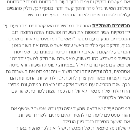
את מעטפת הזקיק ותצמח בתוך העור. החסרונות דומים לחסרונות
הגילוח: השיער גדל מהר והופך קשה יותר. בנוסף לכך, חלק מהנשים
עלולות לפתח רגישות לאחד החומרים המצויים בתכשיר.
מכשירים חשמליים
המריטה במכשירים האלקטרוניים מתבצעת על
ידי דסקיות אשר תופסות את השערה ומושכות אותה החוצה. רוב
המכשירים מגיעים עם מספר "ראשים" המתאימים לאזורים שונים
בגוף, וחלקם אף כוללים ראשי עיסוי אשר מעסים את העור בזמן
המריטה, להקטנת הכאב.
יתרונות השיטה טמונים בכך שמריטת
השיער מהשורש, כמו בשעווה, מאפשרת עור חלק למשך יותר זמן
ושימוש קבוע אף גורם לדילול בצמיחה. לעומת השעווה, זוהי שיטה
אסתטית, קלה ונקייה יותר והכי חשוב – ניתן למרוט את השערות גם
כשהן קצרות מאוד ואין צורך לחכות לגדילת יערות. החסרונות הם
בכך, שגם המריטה עם מכשיר אלקטרוני כואבת במידה, וגם מחירו
ההתחלתי של המכשיר לא זול.
הנה כמה עצות למריטת שיער עם
מכשיר אלקטרוני:
למריטה יעילה יש לדאוג שהעור יהיה נקי ויבש. אפשר לשפשף את
העור מעט עם ליפה, כדי להסיר תאים מתים ולשחרר שערות.
את השיער מסירים כנגד כיוון הגדילה.
ליעילות מקסימאלית של המכשיר, יש לדאוג לכך שהעור באזור