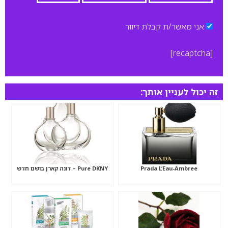
אני מאשר/ת קבלת דיוור
[recaptcha]
זה יכול לעניין אותך:
Prada L’Eau-Ambree
Pure DKNY – דונה קארן בושם חדש