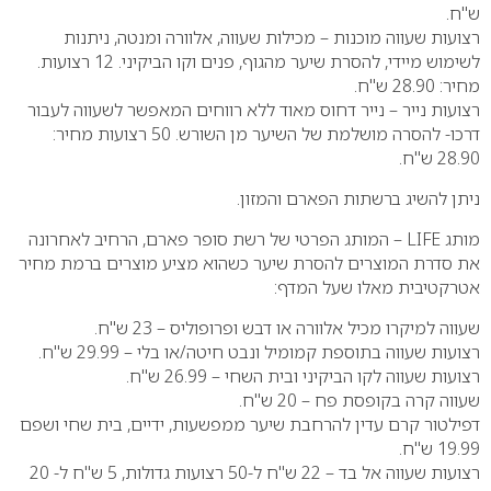
ש"ח.
רצועות שעווה מוכנות – מכילות שעווה, אלוורה ומנטה, ניתנות
לשימוש מיידי, להסרת שיער מהגוף, פנים וקו הביקיני. 12 רצועות.
מחיר: 28.90 ש"ח.
רצועות נייר – נייר דחוס מאוד ללא רווחים המאפשר לשעווה לעבור
דרכו- להסרה מושלמת של השיער מן השורש. 50 רצועות מחיר:
28.90 ש"ח.
ניתן להשיג ברשתות הפארם והמזון.
מותג
LIFE
– המותג הפרטי של רשת סופר פארם, הרחיב לאחרונה
את סדרת המוצרים להסרת שיער כשהוא מציע מוצרים ברמת מחיר
אטרקטיבית מאלו שעל המדף:
שעווה למיקרו מכיל אלוורה או דבש ופרופוליס – 23 ש"ח.
רצועות שעווה בתוספת קמומיל ונבט חיטה/או בלי – 29.99 ש"ח.
רצועות שעווה לקו הביקיני ובית השחי – 26.99 ש"ח.
שעווה קרה בקופסת פח – 20 ש"ח.
דפילטור קרם עדין להרחבת שיער ממפשעות, ידיים, בית שחי ושפם
19.99 ש"ח.
רצועות שעווה אל בד – 22 ש"ח ל-50 רצועות גדולות, 5 ש"ח ל- 20