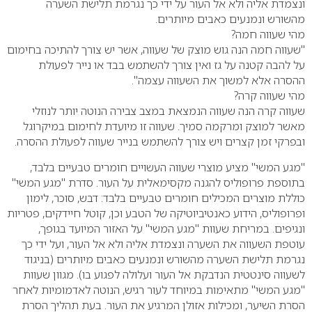
ונצמדת אליה ולא אל העור על ידי כך נגרמת תלישת השערה
מהשורש ונמנעים כאבים מיותרים.
מהי שעווה חמה?
"שעווה חמה הנה גוש מוצק של שעווה, אשר יש צורך להתיכה בחימום
על להבה קטנה על גז ואין צורך להשתמש בבד או נייר לפעולת
ההסרה אלא למשוך את השעווה עצמה".
מהי שעווה קרה?
שעווה קרה הנה שעווה הנמצאת במצב צבירה הנוטה יותר לנוזלי
מאשר למוצק ומרקמה סמיך. שעווה זו מיועדת לחימום במיקרוגל
ובפרקי זמן קצרים ויש צורך להשתמש בנייר שעווה לפעולת ההסרה.
"מגע המשי" מציע מוצרי שעווה העשויים חומרים טבעיים בלבד,
בתוספת פרופוליס להגנה מקסימאלית על העור. סדרת "מגע המשי"
כוללת מוצרים המכילים חומרים טבעיים בלבד: דבש, סוכר, לימון
ופרופוליס, הידוע כאנטיביוטיקה של הטבע וכן, קוטל חיידקים, פטריות
ונגיפים. במריחת שעוות "מגע המשי" על האזור המיועד בגופך,
עוטפת השעווה את השערה ונצמדת אליה ולא אל העור, ועל ידי כך
נגרמת תלישת השערה מהשורש ונמנעים כאבים מיותרים (בניגוד
לשעווה סינטטית הנדבקת אל העור ועלולה לפגוע בו).
מגוון שעוות
"מגע המשי" מתאימות במיוחד לעור רגיש, הנוטה לאדמומיות לאחר
הסרת השיער, ומכילות אזולן המרגיע את העור. בעת תהליך הסרת