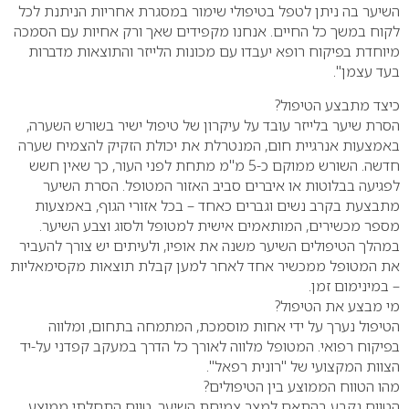
השיער בה ניתן לטפל בטיפולי שימור במסגרת אחריות הניתנת לכל
לקוח במשך כל החיים. אנחנו מקפידים שאך ורק אחיות עם הסמכה
מיוחדת בפיקוח רופא יעבדו עם מכונות הלייזר והתוצאות מדברות
בעד עצמן".
כיצד מתבצע הטיפול?
הסרת שיער בלייזר עובד על עיקרון של טיפול ישיר בשורש השערה,
באמצעות אנרגיית חום, המנטרלת את יכולת הזקיק להצמיח שערה
חדשה. השורש ממוקם כ-5 מ"מ מתחת לפני העור, כך שאין חשש
לפגיעה בבלוטות או איברים סביב האזור המטופל. הסרת השיער
מתבצעת בקרב נשים וגברים כאחד – בכל אזורי הגוף, באמצעות
מספר מכשירים, המותאמים אישית למטופל ולסוג וצבע השיער.
במהלך הטיפולים השיער משנה את אופיו, ולעיתים יש צורך להעביר
את המטופל ממכשיר אחד לאחר למען קבלת תוצאות מקסימאליות
– במינימום זמן.
מי מבצע את הטיפול?
הטיפול נערך על ידי אחות מוסמכת, המתמחה בתחום, ומלווה
בפיקוח רפואי. המטופל מלווה לאורך כל הדרך במעקב קפדני על-יד
הצוות המקצועי של "רונית רפאל".
מהו הטווח הממוצע בין הטיפולים?
הטווח נקבע בהתאם למצב צמיחת השיער. טווח התחלתי ממוצע