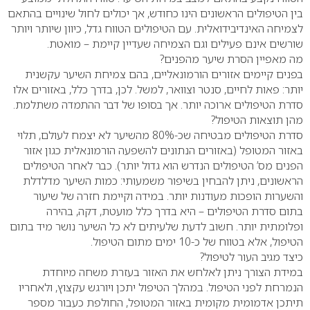
בין הטיפולים הראשונים הינו כחודש, אך יכולים לחול שינויים בהתאם
לצמיחה האינדיבידואלית. עם הטיפולים הטווח גדל, כיוון שיותר ויותר
שורשים אינם פעילים וגם הצמיחה שעדיין קיימת – מואטת.
מה מאפיין הסרת שיער מהפנים?
בפנים קיימים אזורים הורמונאליים, בהם צמיחת השיער עקשנית
יותר: פאות לחיים, סנטר וצוואר, למשל. לכן, בדרך כלל, באזורים אלו
סדרת הטיפולים ארוכה יותר. אך בסופו של דבר ההתמדה משתלמת.
מהן תוצאות הטיפול?
סדרת הטיפולים מבטיחה שכ-80% מהשיער לא יצמח לעולם, תלוי
באזור המטופל (באזורים הנתונים להשפעה הורמונאלית כגון אזור
הפנים מס’ הטיפולים הנדרש הוא גדול יותר). כבר לאחר הטיפולים
הראשונים, ניתן להבחין בשיפור משמעותי: כמות השיער מדלדלת
והשערות הופכות מעודנות יותר. במידה וקיימת חזרה של שיעור
בתום סדרת הטיפולים – היא בדרך כלל מועטת, דקה, בהירה
ופלומתית יותר. חשוב לדעת שלעיתים לא כל השיער נושר מיד בתום
הטיפול, אלא בטווח של כ-10 ימים מתום הטיפול.
כיצד מגיב העור לטיפול?
במידת הצורך ניתן לאלחש את האזור בעזרת משחה מיוחדת
הנמרחת לפני הטיפול. במהלך הטיפול יתכן ויורגש עקצוץ, ולאחריו
תיתכן אדמומית מקומית באזור המטופל, החולפת כעבור מספר