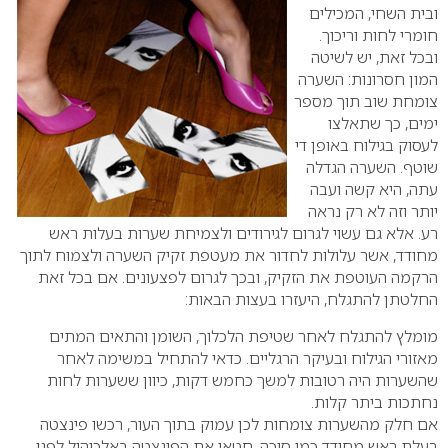
ובית השחי, המכילים
חומרי לחות וריכוך.
ובכל זאת, יש לשיטה
המון חסרונות: השערה
צומחת שוב תוך מספר
ימים, כך שתאלצו
לעסוק בגילוח באופן די
שוטף. השערה הגדלה
עתה, היא קשה ועבה
יותר וזה לא רק נראה
רע. אלא גם עשוי לגרום לגירודים ולצמיחת שערות בעלות ראש
מחודד, אשר עלולות לחדור את מעטפת זקיק השערה ולצמוח לתוך
הרקמה העוטפת את הזקיק, ובכך לגרום לפצעונים.
אם בכל זאת
החלטתן להתגלח, היעזרו בעצות הבאות:
מומלץ להתגלח לאחר שטיפת הלכלוך, השומן והתאים המתים
מאזורי הגילוח ובעיקר הרגליים. כדאי להתחיל במשימה לאחר
שהשערות היה רטובות למשך כחמש דקות, כיוון ששערות לחות
נחתכות ביתר קלות.
אם חלק מהשערות צומחות לכן עמוק בתוך העור, רכשו פינצטה
בעלת ראש מחודד כמו סיכה. חטאו את הפינצטה באלכוהול לפני