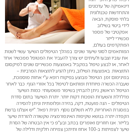
דינאמיקה של עדכונים
והתחדשות טכנולוגית
בלתי פוסקת, הבאה
לידי ביטוי בשילוב
אפקטיבי של מספר
מכשירי לייזר
המתקדמים בעולם,
המותאמים לסוגי שיעור שונים: במהלך הטיפולים השיער עשוי לשנות
את עוביו וצבעו ולעיתים יש צורך להעביר את המטופל ממכשיר אחד
לאחר, או לבצע טיפול במקביל באמצעות מכשירים שונים למיקסום
התוצאות. באמצעות השילוב, ניתן להגיע לתוצאות המרביות –
במינימום זמן. הטיפול מבוצע בפיקוח רופא ע"י אחות מוסמכת,
שעברה הכשרה מיוחדת ומותאם לטיפול בכל אזורי הגוף. כבר לאחר
הטיפול הראשון, ניתן להבחין בשיפור משמעותי.
כמות השיער
מדלדלת והשערות הופכות דקות יותר. יתרת השיעור בתום סדרת
הטיפולים – הנה מועטת, דקה, בהירה ופלומתית וניתן להסירה
במסגרת האחריות, ללא תשלום נוסף.
רונית רפאל: "יש אצלנו ברשת
הקפדה יתרה בנושא שקיפות האינפורמציה שקשורה להורדת שיער
בלייזר. אנו חוזרים ואומרים בכתב ובע"פ כי אין הבטחה של הסרת
שיער לצמיתות ב-100 אחוז ותיתכן צמיחה חלקית ודלילה של