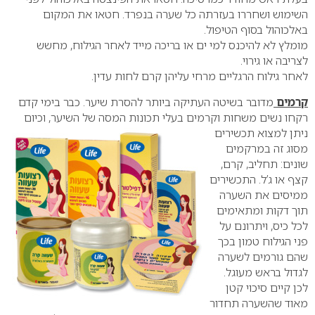
השימוש ושחררו בעזרתה כל שערה בנפרד. חטאו את המקום
באלכוהול בסוף הטיפול.
מומלץ לא להיכנס למי ים או בריכה מייד לאחר הגילוח, מחשש
לצריבה או גירוי.
לאחר גילוח הרגליים מרחי עליהן קרם לחות עדין.
קרמים
מדובר בשיטה העתיקה ביותר להסרת שיער. כבר בימי קדם
רקחו נשים משחות וקרמים בעלי
תכונות המסה של השיער, וכיום
ניתן למצוא תכשירים
מסוג זה במרקמים
שונים: תחליב, קרם,
קצף או ג’ל.
התכשירים
ממיסים את השערה
תוך דקות ומתאימים
לכל כיס, ויתרונם על
פני הגילוח טמון בכך
שהם גורמים לשערה
לגדול בראש מעוגל.
לכן קיים סיכוי קטן
מאוד שהשערה תחדור