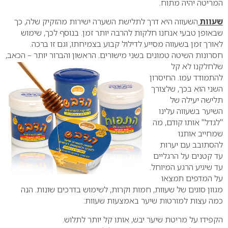
המריטה יהיה מתוח.
שעוות
השעווה היא דרך לתלישת השערה ישירות מהזקיק שלה, כך
שבאופן טבעי אנחנו חלקות להרבה יותר זמן. בנוסף לכך, שימוש
לאורך זמן בשעווה מסייע לדילול קבוע בצמיחתו, וגם זו ברכה.
חסרונות השיטה טמונים בשני
מישורים. הראשון והברור יותר – הכאב,
שלחלקנו לא קל
להתמודד עמו. החיסרון
השני הוא בכך, שלצורך
תלישה יעילה של
השיער בשעווה עלינו
"לגדל" אותו קודם, מה
שמחייב אותנו
להסתובב עם יערות
עד קטנים על הרגליים
עד שיגיע הרגע המיוחל.
על המדפים תמצאו
מגוון סוגים של שעוות, חמות וקרות, לשימוש בדרכים שונות.
הנה
כמה עצות למורטות שיער באמצעות שעוות:
הקפידו על מריטת שיער יבש, אותו קל יותר לתלוש.