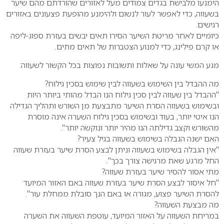
הימנעו מלבישת בגדים צמודים מעל לאזורים שהורדתם מהם שיער
בשעווה, כדי לאפשר לעור לנשום ולהימנע מהופעת פצעונים באזורים
רגישים.
כיומיים לאחר מריטת השיער הסירו תאים יבשים בעזרת ספוג-ליפה
או קרם פילינג, כדי למנוע הצטברות של תאים מתים.
מגע המשי עונה על שאלות ותשובות נפוצות בכל הקשור לשעווה:
מה ההבדל בין השימוש בשעווה לבין שימוש בסכין גילוח?
"ההבדל בין שעווה לבין סכין גילוח הנו הבדל מהותי ביותר היות
ובשימוש בשעווה הסרת השיער מתבצעת מן השורש ותהליך הגדילה
הנו איטי יותר, בעוד ובשימוש בסכין גילוח השערה אינה מוסרת
מהשורש וקצב גדילתה הנו מהיר יותר ונוקשה יותר".
האם ישנה הגבלה בשימוש בשעווה בגיל צעיר?
"אין הגבלה בשימוש בשעווה וניתן לבצע הסרת שיער בעזרת שעווה
החל מרגע שאת מרגישה צורך בכך".
מתי אסור להסיר שיער בעזרת שעווה?
"חל איסור לבצע הסרת שיער בעזרת שעווה באם האזור המיועד
להסרת השיער פצוע, מגורה או באם הנך סובלת ממחלת עור".
מה מבצעת השעווה?
במריחת השעווה על האזור המיועד, עוטפת השעווה את השערה