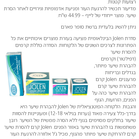
רצועות קטנות.
מדיעור תכשיר להרגעת העור ומניעת אדמומיות וגירויים לאחר הסרת
שיער. מוצר ייחודי של לייף – 44.99 ש"ח.
ניתן להשיג בלעדית ברשת סופר פארם
סדרת
Jolen
הבינלאומית מציעה בעזרת מוצרים איכותיים את כל
הפתרונות לצרכים השונים של הלקוחות.
הסדרה כוללת קרמים
להסרת שיער
(דפילטור) וקרמים
להבהרת שיער מיותר,
בגדלים ובריחות
מרעננים.
Jolen
קרם
להבהרת שיער
קרם
להבהרת שיער כהה על
הפנים, הזרועות, הגוף
והגבות. הלקוחה הפוטנציאלית של
Jolen
להבהרת שיער היא
בדרך-כלל צעירה מאוד (נערות בגילאי 12-18) ומעוניינות להסוות
שיעור בחלקים מסוימים בגוף ללא הסרה ממשית של השיער. רובן
משתמשות בו להבהרת שיער באזור הפנים.
Jolen
קרם להסרת שיער
קרם להרחקת שיער מיותר מהגוף, מכיל ג’ל אלוורה להרגעת העור