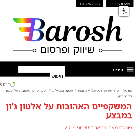
מועדון לקוחות
כניסה למערכת
תפריט
הדפס
»
»
»
פורטל היופי הישראלי Barosh
כתבות
אופנה וסטיילינג
המשקפיים האהובות על אלטון
ג’ון במבצע
המשקפיים האהובות על אלטון ג’ון
במבצע
פורסם מאת:
בתאריך: 30 יוני 2014