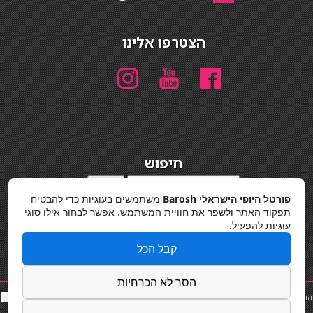
הצטרפו אלינו
חיפוש
חיפוש
פורטל היופי הישראלי Barosh
משתמשים בעוגיות כדי להבטיח
מדיניות פרטיות
תפקוד האתר ולשפר את חוויית המשתמש. אפשר לבחור אילו סוגי
עוגיות להפעיל.
קבל הכל
הסר לא הכרחיות
החלקות שיער
|
תאורה לבית
|
פאות ותוספות שיער
|
נייל סטודיו
|
תוספות שיער
|
שף פרטי
|
כ
סאות
בר
|
קוסמטיקאית
|
כסא בר
|
פאות
|
קורס בניית ציפורניים
|
Powered by Barosh