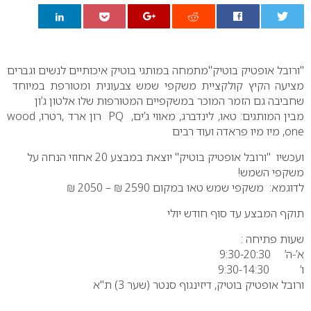
0
"ורובל אופטיק בוטיק"מתמחה במותגי בוטיק איכותיים לנשים וגברים
מציעה הקיץ קולקציית משקפי שמש צבעונית ומטורפת במיוחד
שחביבה גם הזמר המוכר במשקפיים המטורפות שלו אלטון ג’ון
מבין המותגים: טאו, לינדברג, מאווי ג’ים, PQ רון ארד ,רטרו, wood
one, מיו מיו פראדה ועוד רבים
ועכשיו "ורובל אופטיק בוטיק" יוצאת במבצע 20 אחוזי הנחה על
משקפי השמש!
לדוגמא: משקפי שמש טאו במקום 2590 ₪ – 2050 ₪
תוקף המבצע עד סוף חודש יולי
שעות פתיחה :
א’-ה’ 9:30-20:30
ו’ 9:30-14:30
ורובל אופטיק בוטיק, דיזינגוף סנטר (שער 3) ת"א