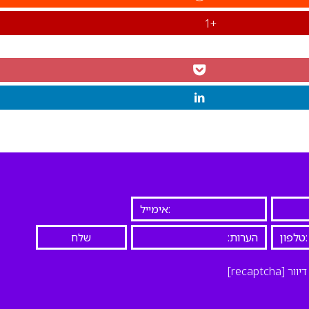
+1
יוור
[recaptcha]