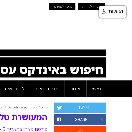
מועדון לקוחות
כניסה למערכת
נגישות
חיפוש באינדקס עס
ראשי
אודות
גלריות בראש
לוח דרושים
»
פורטל היופי הישראלי Barosh
רכי
TWEET
המעושרת טלי 
SHARE
0
פורסם מאת:
בתאריך: 5 אפריל 2012