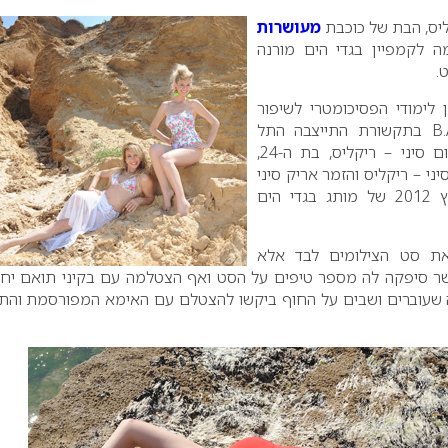
קליס, הבת של כוכבת
מעושרות
ה לקמפיין בגדי הים מורנה
.
 לימודי הפסיכומטרי לשיפור
הבגרויות עבור לימודי B.A בתקשורת התייצבה התל
אביבית הכי מעושרת, תום סיני – ריקליס, בת ה-24,
י – ריקליס והזמר אריק סיני
לדגמן את קולקציית קיץ 2012 של מותג בגדי הים
את סט הצילומים לבד אלא
ר סיפקה לה מספר טיפים על הסט ואף הצטלמה עם בקיני תואם יח
ה שעוברים ושבים על החוף ביקשו להצטלם עם האימא המפורסמת והת