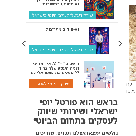
תופיעו בתשובות AI
שיווק דיגיטלי לעולם היופי בישראל
קידום אתרים ל‑AI
שיווק דיגיטלי לעולם היופי בישראל
איך מנועי AI “חושבים” –
ולמה העסק שלך צריך
להתאים את עצמו אליהם?
שיווק דיגיטלי לעסקים
ד עם
עלמו
קידום ל‑AI לעומת קידום
בראש הוא פורטל יופי
רגיל: איפה הכסף נמצא
באמת?
ישראלי ושירותי שיווק
לעסקים בתחום הביוטי
שיווק דיגיטלי לעסקים
אנחנו נדאג שתופיעו
גולשים ימצאו אצלנו תכנים, מדריכים