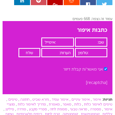
עמוד זה נצפה: 668 פעמים
0
כתבות איפור
אני מאשר/ת קבלת דיוור
[recaptcha]
תגיות:
איפור
,
איפור עיניים
,
איפור עמיד
,
גיורא שביט
,
חתונה
,
טיפים
,
טיפים לאיפור כלות
,
כלות
,
מאפר
,
מאפרת
,
מדריך לאיפור כלות
,
מוצרי
איפור
,
מספרה
,
מראה טבעי
,
ספוגית לחה
,
ספריי מקבע
,
פודרה
,
פילינג
,
צלליות
,
קוסמטיקאית
,
קוסמטיקה
,
קרם לחות
,
ריסים מלאכותיות
,
שיזוף
,