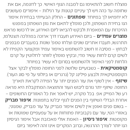
מוצלח חשוב להתאימו גם למבנה הגוף האישי. כך לדוגמה, אם את
שחומה עד כהה ויש לך עיניים קטנות עד רגילות – איפורים מעושנים
לא יחמיאו לך במיוחד.
שפתונים
– החלק הבעייתי בבחירת איפור
הנו בחירת השפתון, ולכן מומלץ לתאם את גוון השפתון במפגש
ההיכרות עם המאפרת ולבקש להביאו ליום האירוע, או לרכושו מראש.
מוצרים עמידים
– ביום האירוע תעברו דרך ארוכה במהלכה תצטלמו,
תתרגשו, תעברו אתרים שונים וצלחו טמפ’ שונות במעברים מבפנים
לבחוץ – מסיבה זו חשוב להשתמש באיפור עמיד ומקצועי: הקפידו לא
לשים קרם לחות עשיר מדי, ובקיץ מומלץ לוותר לחלוטין על קרם
הלחות לפני האיפור ולהשתמש בסרום לא עשיר במיוחד.
קוסמטיקאית
– כשבועיים שלושה לפני החופה מומלץ לבקר אצל
הקוסמטיקאית ולבצע פילינג קל (גרגרים או ביולוגי על פי סוג העור).
שיזוף
– אין לשזף את עור הפנים יתר על המידה לקראת תאריך
החופה. שיזוף יתר גורם ליבוש העור והתוצאה המתקבלת היא מראה
רע של המייק אפ. בכל מקרה, יש לאפר את כל האזורים החשופים –
אחרת הבדלי השיזוף בין הפנים לגוף יבלטו בתמונות.
איפור מבריק
– בשום פנים ואופן אין לשים איפור מבריק על עור מבריק, שמנוני,
באזורי הטי, עור עם נקבוביות פתוחות או על עפעפיים שמוטות או
מקומטות.
איפור ניסיון
– האמת אולי מאכזבת אבל איפור הניסיון
הנו יותר לצורך ההרגשה, וברוב המקרים אינו זהה לאיפור ביום