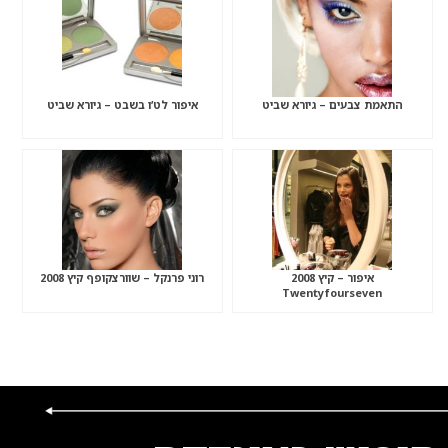
התאמת צבעים – גיורא שביט
איפור לט’ו בשבט – גיורא שביט
איפור – קיץ 2008
רוני פרנקל – שוורצקופף קיץ 2008
Twentyfourseven