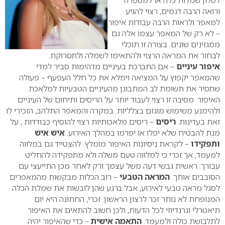
לסלון שמלות כלה או למספרה
ורואה הרבה דגמים, רצוי להגיע
למאפר ולראות הרבה עבודות איפור
– לא רק של המאפר עצמו אלה גם
ממגזינים שונים. בצורה זו תוכלי
לבחור את המראה הרצוי ולהתאימו לשמלה ולתסרוקת.
איפור עיניים
– אם התברכת בעיניים מדהימות סביר למדי
שהמאפר יקפוץ על המציאה וימלא את כל חלל העפעף – פעולה
שתסיר את תשומת לב המתבונן מהעיניים הטבעיות למלאכת
האיפור. מסיבה זו רצוי לעבוד יותר על הריסים ותיחום של העיניים
ולהימנע משימוש מוגזם בצלליות. במקרה והמאפר התלהב, הזכירי לו
זאת בעדינות.
ריסים
– ריסים מלאכותיות רצוי להוסיף כבודדות , על
מנת להבטיח שלא יפלו או יפרמו במהלך האירוע.
איש איש
ותפקידו
– לקראת ניסיונות האיפור מומלץ להצטייד גם במלווה
למעמד, אך זכרי כי למלווה טעם משלה ולא מתפקידה להחליט
עבורך. ראשית גבשי דעה משל עצמך ורק לאחר מכן התייעצי עם
הסובבים אותך.
המראה הטבעי
– רוב הכלות מבקשות מהמאפרים
לסגל מראה טבעי לאירוע, אבל ברגע שהן לובשות את שמלת הכלה
המנופחת לא נותר זכר לרצון הראשון. זכרי, החתונה היא יום
תיאטרלי וגרנדיוזי לכל הדעות, ולכן חשוב להתאים את האיפור
לתלבושת כולה ולמעמד.
התאמה אישית
– כדי שהאיפור יהיה