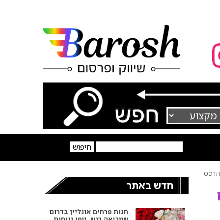
דפס
חדש באתר
חנות פרחים אונליין בדרום
שמביאה רגש, יופי ונוחות