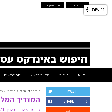
מועדון לקוחות
כניסה למערכת
נגישות
חיפוש באינדקס עס
ראשי
אודות
גלריות בראש
לוח דרושים
»
פורטל היופי הישראלי Barosh
כת
TWEET
המדריך המלא 
SHARE
0
פורסם מאת:
בתאריך: 21 ספטמבר 2020