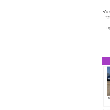
למלא
כר
עם
ה