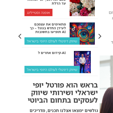
עד הדלת
ום
אופנה וסטיילינג
מתאימים את עצמכם
לעידן החדש בגוגל – כך
תופיעו בתשובות AI
שיווק דיגיטלי לעולם היופי בישראל
ד
קידום אתרים ל‑AI
שיווק דיגיטלי לעולם היופי בישראל
איך מנועי AI “חושבים” –
בראש הוא פורטל יופי
ולמה העסק שלך צריך
להתאים את עצמו אליהם?
ישראלי ושירותי שיווק
לעסקים בתחום הביוטי
שיווק דיגיטלי לעסקים
קידום ל‑AI לעומת קידום
גולשים ימצאו אצלנו תכנים, מדריכים