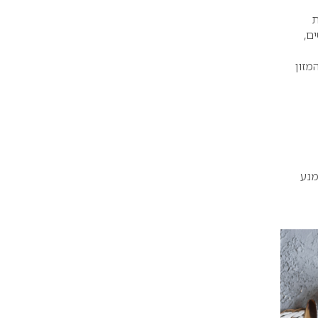
ת
ם,
מזון
מנע