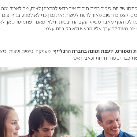
תחו של יום כיפור רבים תוהים איך כדאי להתכונן לצום, מה לאכול ומה
ים. לצמים חשוב מאוד לדעת לעשות זאת נכון כדי לא לפגוע בגוף. צום י
25 שעות שבמהלכן הגוף מאבד משקל עקב התייבשות ודילול מאגרי פחמימות, אך לא
שוב מאוד להיערך אליו מראש ולא רק ביום עצמו.
ית וספורט, יועצת תזונה בחברת הרבלייף
מעניקה טיפים ועצות כיצ
ת כבדות, סחרחורות וכאבי ראש.