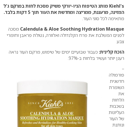
Kiehl’s מותג הטיפוח הניו-יורקי משיק מסכת לחות במרקם ג’ל
המזינה, מרעננת, ממריצה ומחדשת את העור תוך 5 דקות בלבד.
מתאימה לכל סוגי העור.
Calendula & Aloe Soothing Hydration Masque
מסכה
לפנים המשלבת את פרח הקלנדולה ואלוורה, נטולת פראבן וחומרי
צבע.
הוכח קלינית:
כעבור שבועיים ימים של שימוש, מרקם העור נראה
רענן יותר ועשיר בלחות ב-97%.
–
פורמולה
חדשנית
השומרת
את
הלחות
בשכבות
העליונות
של העור
ונותנת