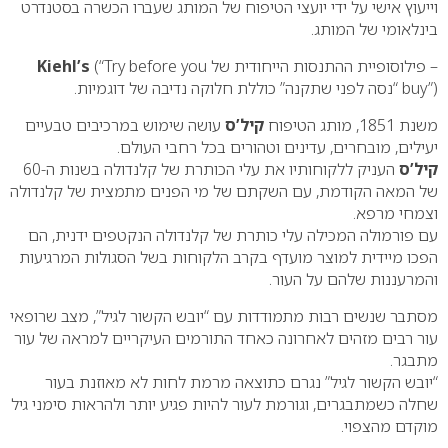
וייעוץ אישי על ידי יועצי הטיפוח של המותג שעברו הכשרה בסטנדרט
בינלאומי של המותג.
– פילוסופיית ההתנסות הייחודית של
(“Try before you
Kiehl’s
buy”) “נסה לפני שתקנה” כוללת חלוקה נדיבה של דוגמיות.
משנת 1851, מותג הטיפוח
קיל’ס
עושה שימוש במרכיבים טבעיים
יעילים, מובחרים, עדינים וטהורים בכל רחבי העולם.
קיל’ס
העניק ללקוחותיו את עלי הכותרת של קלנדולה בשנות ה-60
של המאה הקודמת, עם השקתם של מי הפנים מתמצית של קלנדולה
וצמחי מרפא.
עם פורמולה המכילה עלי כותרת של קלנדולה הנקטפים ידנית, הם
הפכו מיידית למוצר מועדף בקרב הלקוחות בשל הסגולות המרגיעות
והמרעננות שלהם על העור.
מסתבר שנשים רבות מתמודדות עם “יובש הקשור לגיל”, מצב שרופאי
עור רבים מזהים לאחרונה כאחד התורמים העיקריים למראה של עור
מתבגר.
“יובש הקשור לגיל” נגרם כתוצאה מרמת לחות לא מאוזנת בעור
שחלה כשמתבגרים, וגורמת לעור להיות פגיע יותר ולהראות סימני גיל
מוקדם מהצפוי.