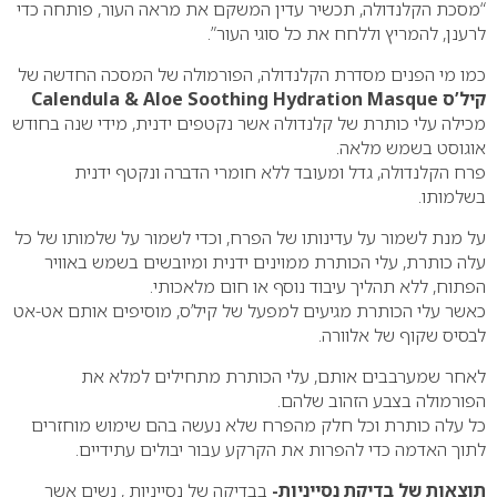
“מסכת הקלנדולה, תכשיר עדין המשקם את מראה העור, פותחה כדי
לרענן, להמריץ וללחח את כל סוגי העור”.
כמו מי הפנים מסדרת הקלנדולה, הפורמולה של המסכה החדשה של
קיל’ס Calendula & Aloe Soothing Hydration
Masque
מכילה עלי כותרת של קלנדולה אשר נקטפים ידנית, מידי שנה בחודש
אוגוסט בשמש מלאה.
פרח הקלנדולה, גדל ומעובד ללא חומרי הדברה ונקטף ידנית
בשלמותו.
על מנת לשמור על עדינותו של הפרח, וכדי לשמור על שלמותו של כל
עלה כותרת, עלי הכותרת ממוינים ידנית ומיובשים בשמש באוויר
הפתוח, ללא תהליך עיבוד נוסף או חום מלאכותי.
כאשר עלי הכותרת מגיעים למפעל של קיל’ס, מוסיפים אותם אט-אט
לבסיס שקוף של אלוורה.
לאחר שמערבבים אותם, עלי הכותרת מתחילים למלא את
הפורמולה בצבע הזהוב שלהם.
כל עלה כותרת וכל חלק מהפרח שלא נעשה בהם שימוש מוחזרים
לתוך האדמה כדי להפרות את הקרקע עבור יבולים עתידיים.
תוצאות של בדיקת נסייניות-
בבדיקה של נסייניות , נשים אשר