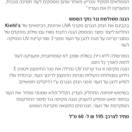
הממלאים תפקיד מכריע מאחר שהם מספקים לעור תמיכה מבנית,
המעניקה לו את נעוריו.”
הגנה משולשת נגד נזקי השמש
בהבינם את הנזק הנגרם מקרני UVA ארוכות, הכימאים של
Kiehl’s
החליטו ליצור מוצר המספק הגנה רחבת טווח עם שילוב מתקדם של
מסנני קרינה על מנת להגן על העור מפני 3 סוגי קרינת UV המזיקה
לעור.
הפורמולה ללא ריח, נטולת שומן, לא קומודוגנית, ומעניקה לעור
לחות לאורך כל היום.
הגנה מקיפה זו נגד קרינת UV מכילה את נוגד החימצון ויטמין E
הידוע בסגולותיו היעילות נוגדות החמצון לריכוך העור, וביכולת שלו
לסייע להגן על העור מפני הנזק הנגרם ע”י רדיקלים חופשיים.
בשימוש יומיומי, התחליב העדין, הקליל והלא שמנוני מותיר את העור
בגימור מאט ומסייע להעניק הגנה מקיפה נגד סימני ההזדקנות
המוקדמת של העור, הנגרמים כתוצאה מקרינת השמש.
מחיר לצרכן: 195 ₪ ל- 60 מ”ל