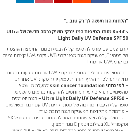
0
“הלחות הזו תעשה לך רק טוב…”
Kiehl’s מותג הטיפוח הניו יורקי משיק גרסה חדשה של Ultra
Light Daily UV Defense SPF 50
קרם פנים עם פורמולה סופר קלילה בשילוב נוגד החימצון העוצמתי
של ויטמין E, המעניקה הגנה מפני קרני UVB וקרני UVA קצרות וכעת
גם קרני UVA ארוכות !
– דרמטולוגים מובילים מסכימים: קרני UVA ארוכות מגיעות בכמות
גדולה יותר לכדור הארץ וחודרות עמוק יותר מקרני UV אחרות.
– לפי נתוני skin cancer foundation
למעלה מ- 90%
מהשינויים הנראים לעין המיוחסים להזדקנות נגרמים מהשמש.
– Ultra Light Daily UV Defense SPF50 –
הגנה יומיומית
סופר קלילה עם ריכוז גבוה של מסנני קרינת UV עם הגנה משולשת.
– פורמולה מתקדמת המעניקה הגנה רחבת טווח.
– פורמולה קלילה ולא שמנונית המכילה מסנני קרינה: מקסוריל SX
ומקסוריל XL בשילוב ויטמין E נוגד חמצון.
– 93% מצאו שהמוצר נספג במהירות בעור, כאשר 100% מצאו