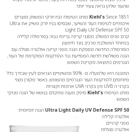
שהעור שלהן נראה צעיר יותר.
Kiehl’s
Since 1851 מותג הטיפוח הניו-יורקי המשווק מוצרים
איכותיים לטיפוח העור והשיער, שבסיסו בניו יורק משיק את Ultra
Light Daily UV Defense SPF 50
קרם פנים המשלב מסנני קרינה בריכוז גבוה בפורמולה קלילה
במיוחד המשלבת מרכיב נוגד חימצון.
הפורמולה החדשה מספקת הגנה מפני קרינה אולטרה סגולה עם
הגנה משולשת חדשה המסייעת נגד ההזדקנות המוקדמת של העור,
הנגרמים כתוצאה מקרינת השמש.
התובנה היא שלמעלה מ- 90% מהשינויים הנראים לעין שבדרך כלל
מיוחסים להזדקנות העור הנגרמים מהשמש, כאשר מקורן מצוי
בקרני ה UVB והן בקרני UVA ארוכות וקצרות.
מותג הטיפוח
Kiehl’s
סיפק מענה מתקדם בנושא של הגנה מנזקי
השמש.
Ultra Light Daily UV Defense SPF 50
הגנה יומיומית
אולטרה קלילה
מפני קרניים
אולטרה סגולות