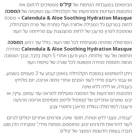
הכימאים במעבדות הטיפוח של
קיל’ס
ממשיכים לרתום את
התכונות העדינות והמרגיעות של הקלנדולה עם השקתה של
המסכה
Calendula & Aloe Soothing Hydration Masque –
מסכת
לחות במרקם ג’ל המכילה אלוורה ועלי כותרת של פרח הקלנדולה,
שהופכת לפרץ מרענן של לחות מהצנצנת עם מריחתה על העור.
הפורמולה פותחה ספציפית לכל סוגי העור, כולל עור רגיש,
המסכה
Calendula & Aloe Soothing Hydration Masque
מותירה
תחושה של עור מלוחח, רגוע ורענן אחרי 5 דקות בלבד, ובכך המסכה
מהווה תוספת מהירה ופשוטה לכל שגרה של טיפוח העור.
ניתן להשתמש במסכת הקלנדולה באופן קבוע עד 3 פעמים בשבוע,
או עבור ריענון מיידי לעור הפנים אחרי טיסה ארוכה, יום מלחיץ
בעבודה, או לילה ללא שינה.
התכונות המרגיעות של המסכה מועילות למראה עור עמום, עייף, או
יבש. שמנים אתריים של קמומיל ולימון מוסיפים ארומה מרגיעה
ורעננה לפורמולה נטולת פראבן וחומרי צבע.
“עבודה, מצבי לחץ ומתח, חוסר שינה, וגורמים אחרים יכולים לגרום
לעור להיראות ולהרגיש יבש, מחוספס, ומתוח מידי,” מסבירה הלן סונג
חברה בצוות חדשנות המוצר של קיל’ס.