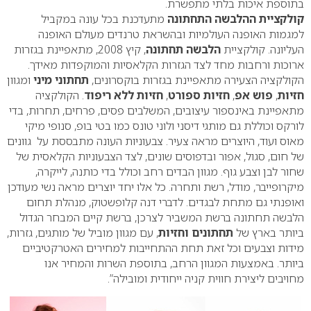
בתוספת איכות בלתי מתפשרת.
קולקציית ההלבשה התחתונה
מתעדכנת בכל עונה במקביל
למגמות האופנה העולמיות ובהשראת טרנדים מעולם האופנה
העליונה. קולקציית
הלבשה תחתונה
, קיץ 2008, מתאפיינת בגזרות
ארוכות ורחבות מחד לצד הגזרות הקלאסיות והמוקפדות מאידך.
הקולקציה הצעירה מתאפיינת בגזרות בוקסרונים,
תחתוני מיני
ומגוון
חזיות
,
פוש אפ
,
חזיות ספורט
,
חזיות ללא ריפוד
. הקולקציה
מתאפיינת באינספור עיצובים, המשלבים פסים, פרחים, תחרות, בדי
לורקס וכוללת גם מותגי דיסני ולוני טונס כמו בטי בופ, סנופי מיקי
מאוס ועוד, היוצרים מראה צעיר.
צבעוניות העונה מתבססת על גוונים
של חום, סגול, אפור ובדפוסים שונים, לצד הצבעוניות הקלאסית של
שחור לבן וצבע גוף. מגוון הבדים רחב וכולל בדי כותנה, לייקרה,
מיקרופייבר, מודל, רשת ותחרה. כל אלו יחד יוצרים מראה נשי מעודכן
ואופנתי גם מתחת לבגדים. לדברי דנה קלופשטוק, מנהלת תחום
הלבשה תחתונה ברשת המשביר לצרכן, ברשת קיים המבחר הגדול
ביותר בארץ של
תחתונים וחזיות
, עם מגוון מוביל של מותגים, גזרות,
מידות וצבעים וכל זאת תחת ההתחייבות למחירים האטרקטיביים
ביותר. באמצעות המגוון הרחב, בתוספת השרות והמחיר אנו
מחויבים ליצירת חווית קניה ייחודית ומובילה”.