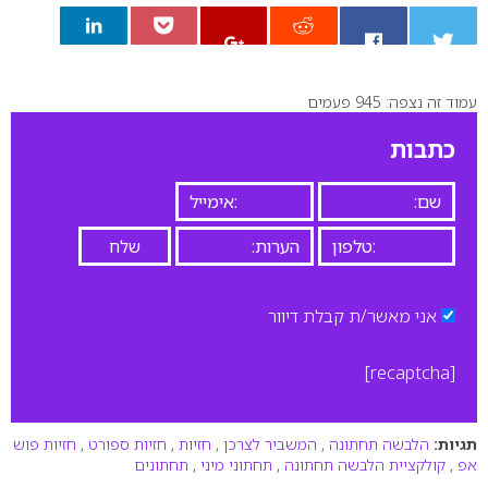
עמוד זה נצפה: 945 פעמים
0
כתבות
אני מאשר/ת קבלת דיוור
[recaptcha]
תגיות:
הלבשה תחתונה
,
המשביר לצרכן
,
חזיות
,
חזיות ספורט
,
חזיות פוש
אפ
,
קולקציית הלבשה תחתונה
,
תחתוני מיני
,
תחתונים