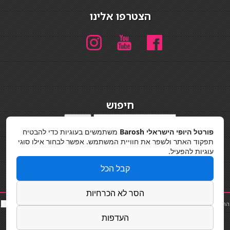
הצטרפו אלינו
חיפוש
חיפוש
פורטל היופי הישראלי Barosh
משתמשים בעוגיות כדי להבטיח
מדיניות פרטיות
תפקוד האתר ולשפר את חוויית המשתמש. אפשר לבחור אילו סוגי
עוגיות להפעיל.
קבל הכל
הסר לא הכרחיות
החלקות שיער
|
תאורה לבית
|
פאות ותוספות שיער
|
נייל סטודיו
|
תוספות שיער
|
שף פרטי
|
כ
סאות
בר
|
קוסמטיקאית
|
כסא בר
|
פאות
|
קורס בניית ציפורניים
|
Powered by Barosh
העדפות
Designed by
Barosh 2020