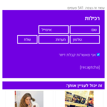
עמוד זה נצפה: 541 פעמים
0
רכילות
אני מאשר/ת קבלת דיוור
[recaptcha]
זה יכול לעניין אותך: