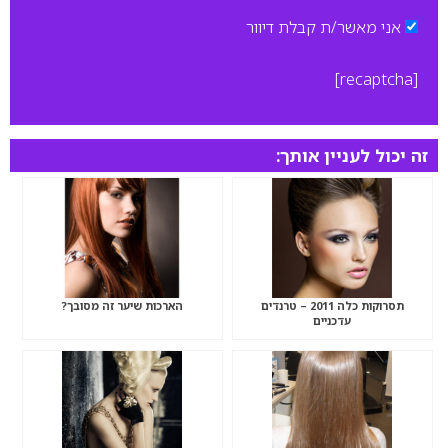
אני מאשר/ת קבלת דיוור
[recaptcha]
זה יכול לעניין אותך:
תסרוקות כלה 2011 – טרנדים
הארכות שיער זה מסובך?
עדכניים