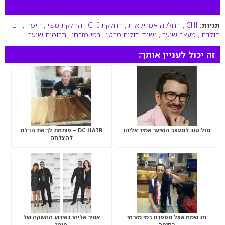
תגיות:
CHI
,
החלקה אמריקאית
,
החלקת CHI
,
החלקת משי
,
חיפה
,
יום
הולדת
,
מעצב שיער
,
נשים חולות סרטן
,
רמי מזרחי
,
תרומות שיער
זה יכול לעניין אותך:
מזל טוב למעצב השיער אמיר אליהו
DC HAIR – פותחת לך את הדלת
להצלחה
חג שמח אצל מספרת רמי מזרחי
אמיר אליהו באירוע ההשקה של
בחיפה
פנטן