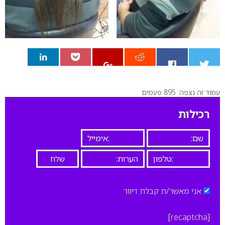
עמוד זה נצפה: 895 פעמים
0
רכילות
אני מאשר/ת קבלת דיוור
[recaptcha]