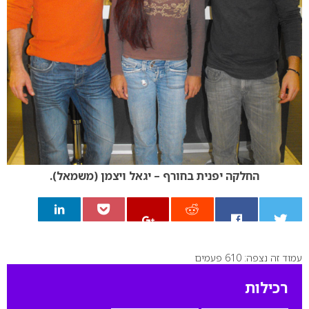
החלקה יפנית בחורף – יגאל ויצמן (משמאל).
עמוד זה נצפה: 610 פעמים
0
רכילות