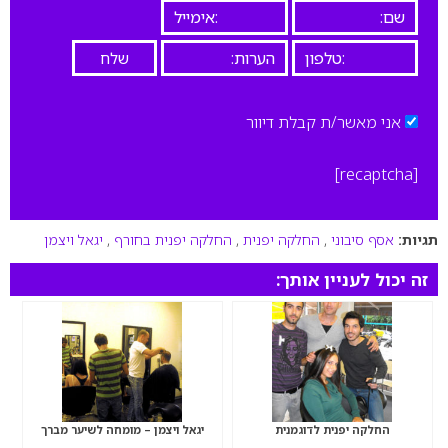
אני מאשר/ת קבלת דיוור
[recaptcha]
תגיות:
אסף סיבוני
,
החלקה יפנית
,
החלקה יפנית בחורף
,
יגאל ויצמן
זה יכול לעניין אותך:
החלקה יפנית לדוגמנית
יגאל ויצמן – מומחה לשיער מברך