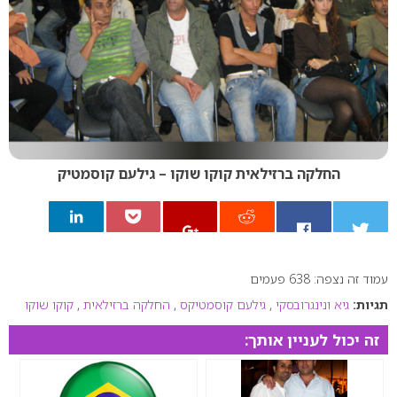
החלקה ברזילאית קוקו שוקו – גילעם קוסמטיק
עמוד זה נצפה: 638 פעמים
0
תגיות:
גיא ונינגרובסקי
,
גילעם קוסמטיקס
,
החלקה ברזילאית
,
קוקו שוקו
זה יכול לעניין אותך: