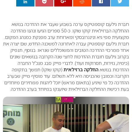
0
חברת גילעם קוסמטיקס ערכה בשבוע שעבר את ההדרכה בנושא
ההחלקה הברזילאית קוקו שוקו. כ-50 ספרים הגיעו ונהנו מהדרכה
מקצועית מפי גיא ונינגרובסקי ומארוחת ערב מפנקת כמנהג המקום.
חברת גילעם קוסמטיק עברה לאחרונה למשכנה החדש, שם יצרה את
אחד ממרכזי ההדרכה הטובים והמשוכללים שנראו. בנוסף, תנפיק
בקרוב גילעם חוברת ההדרכות לחצי שנה הקרובה בנושאים שונים
(כימיה, גזירות, תסרוקות ועוד). לדברי מייק סבג מנכ”ל החברה
ההדרכות בנושא
החלקה ברזילאית
(קוקו שוקו) תמשך בתקופה
הקרובה וכמובן שהכניסה היא ללא תשלום. עוד מוסיף מייק שבערב
ההדרכה כל מי שיגיע (בתאום מראש) יוכל ליהנות ממחירים מיוחדים
בעת רכישת ההחלקה הברזילאית שיוענקו במיוחד בערב ההדרכה.