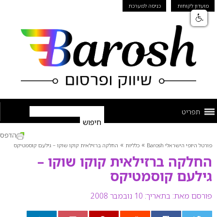
מועדון לקוחות
כניסה למערכת
תפריט
הדפס
»
»
פורטל היופי הישראלי Barosh
כלליות
החלקה ברזילאית קוקו שוקו – גילעם קוסמטיקס
החלקה ברזילאית קוקו שוקו –
גילעם קוסמטיקס
פורסם מאת:
בתאריך: 10 נובמבר 2008