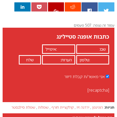
עמוד זה נצפה: 507 פעמים
0
כתבות אופנה סטיילינג
אני מאשר/ת קבלת דיוור
[recaptcha]
תגיות:
הוניגמן
,
ירדנה זיו
,
קולקציית חורף
,
שמלות
,
שמלת סילבסטר