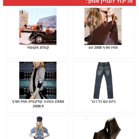
זה יכול לעניין אותך:
סתיו חורף 2008 עפ
קטלוג תקופתי
ג’ינס עם כל דבר
ZARA מציגה: קולקציית סתיו חורף
2008/9