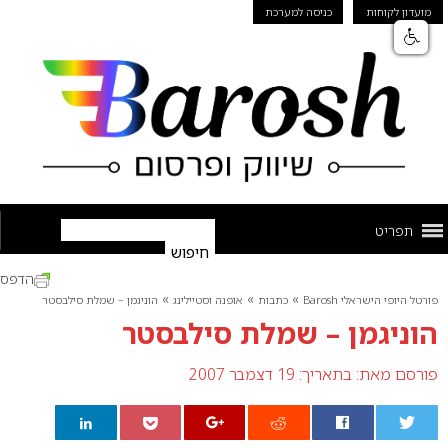
מועדון לקוחות
כניסה למערכת
תפריט
הדפס
»
»
»
פורטל היופי הישראלי Barosh
כתבות
אופנה וסטיילינג
הוניגמן – שמלת סילבסטר
הוניגמן – שמלת סילבסטר
פורסם מאת:
בתאריך: 19 דצמבר 2007