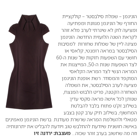
0
הוניגמן – שמלת סילבסטר – קולקציית
החורף של הוניגמן מגוונת ומפתיעה
ומציעה לוק לא שיגרתי לערב מלא זוהר
לקראת השנה הלועזית החדשה. הוניגמן
מציגה ליין של שמלות שחורות למסיבות
הסילבסטר במראה רומנטי, קלאסי או
חושני עם השפעות חזקות של שנות ה-60
לצד השפעות שנות ה-50, המייצגות את
המראה הנשי לצד המראה הקלאסי
המוקפד והמסודר. רשת אופנת הוניגמן
מציעה לערב הסילבסטר, את השמלה
השחורה הקטנה, פריט הלבוש המנצח,
שנותן לכל אישה מראה סקסי עדין:
בשילוב זק’ט פתוח בלבד להבלטת
המחשוף, בשילוב תיק ערב קטן בצבע
מטאלי ולהשלמת המראה שרשרת מעודנת. ברשת הוניגמן מאמינים
באישה חושנית שיודעת להתלבש טוב ויודעת להבליט את יתרונותיה
וזה מה שחשוב בערב זוהר שכזה…
מעצבת: ירדנה זיו