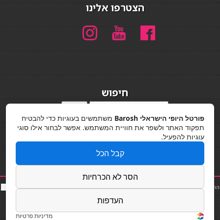
הצטרפו אלינו
חיפוש
חיפוש
פורטל היופי הישראלי Barosh
משתמשים בעוגיות כדי להבטיח
מדיניות פרטיות
תפקוד האתר ולשפר את חוויית המשתמש. אפשר לבחור אילו סוגי
עוגיות להפעיל.
קבל הכל
הסר לא הכרחיות
החלקות שיער
|
תאורה לבית
|
פאות ותוספות שיער
|
נייל סטודיו
|
תוספות שיער
|
שף פרטי
|
כ
סאות
בר
|
קוסמטיקאית
|
כסא בר
|
פאות
|
קורס בניית ציפורניים
|
Powered by Barosh
העדפות
Designed by
Barosh 2020
מדיניות פרטיות