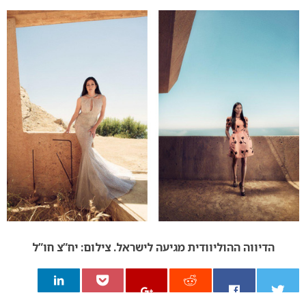
הדיווה ההוליוודית מגיעה לישראל. צילום: יח”צ חו”ל