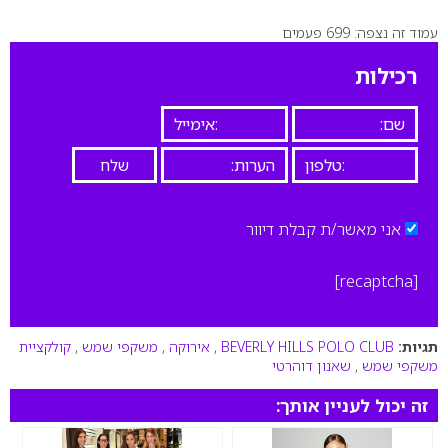
עמוד זה נצפה: 699 פעמים
0
רכילות
אני מאשר/ת קבלת דיוור
[recaptcha]
תגיות:
BEVERLY HILLS POLO CLUB
,
אירוקה
,
משקפי שמש
,
קולקציית
משקפי שמש
,
שאנון דוהרטי
זה יכול לעניין אותך: