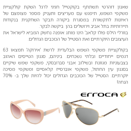
שאנון דוהרטי תשתתף בקוקטייל חגיגי לרגל השקת קולקציית
משקפי השמש, תיפגש עם מעריצים ותעניק מספר מצומצם של
ראיונות לתקשורת. במסגרת ביקורה תבקר השחקנית בנקודות
תיירותיות בתל אביב וירושלים בהן ביקשה לבקר.
בוורלי הילס פולו קלאב’ הינו מותג אופנה נחשק המביא לישראל את
העיצובים היוקרתיים ואת הסטייל של הכוכבים הגדולים.
בקולקציית משקפי השמש הבלעדית לרשת ’אירוקה’ תמצאו 63
דגמים ייחודיים ובלתי נשכחים. ביניהם, סגנון הטייסים האהוב
בצבעוניות מגוונת ובשילוב אבני סברובסקי, משקפי שמש שיקיים
בסגנון עין החתול, משקפי אוברסייז קלאסיים ומשקפי מסיכה
יוקרתיים. הסטייל של הכוכבים הגדולים יכול להיות שלך ב- 70%
הנחה!