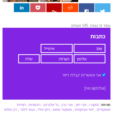
עמוד זה נצפה: 545 פעמים
0
כתבות
אני מאשר/ת קבלת דיוור
[recaptcha]
תגיות:
i optic
,
אבי חזן
,
אבי כהן
,
גל אלברמן
,
דוגמניות
,
חנויות
משקפיים
,
יוסי אבוקסיס
,
משקפי שמש
,
ניקז אליו
,
נעמי זילבר
,
רון שלום