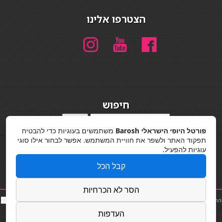
הצטרפו אלינו
חיפוש
חיפוש
פורטל היופי הישראלי Barosh
משתמשים בעוגיות כדי להבטיח
מדיניות פרטיות
תפקוד האתר ולשפר את חוויית המשתמש. אפשר לבחור אילו סוגי
עוגיות להפעיל.
קבל הכל
הסר לא הכרחיות
החלקות שיער
|
תאורה לבית
|
פאות ותוספות שיער
|
נייל סטודיו
|
תוספות שיער
|
שף פרטי
|
כ
סאות
בר
|
קוסמטיקאית
|
כסא בר
|
פאות
|
קורס בניית ציפורניים
|
Powered by Barosh
העדפות