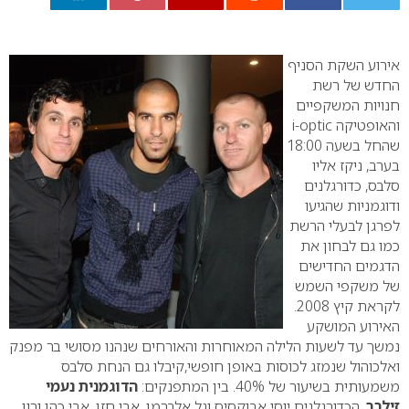
0
אירוע השקת הסניף
החדש של רשת
חנויות המשקפיים
והאופטיקה
i-optic
שהחל בשעה 18:00
בערב, ניקז אליו
סלבס, כדורגלנים
ודוגמניות שהגיעו
לפרגן לבעלי הרשת
כמו גם לבחון את
הדגמים החדישים
של משקפי השמש
לקראת קיץ 2008.
האירוע המושקע
נמשך עד לשעות הלילה המאוחרות והאורחים שנהנו מסושי בר מפנק
ואלכוהול שנמזג לכוסות באופן חופשי,קיבלו גם הנחת סלבס
משמעותית בשיעור של 40%.
בין המתפנקים:
הדוגמנית נעמי
זילבר
, הכדורגלנים יוסי אבוקסיס וגל אלברמן, אבי חזן, אבי כהן ורון