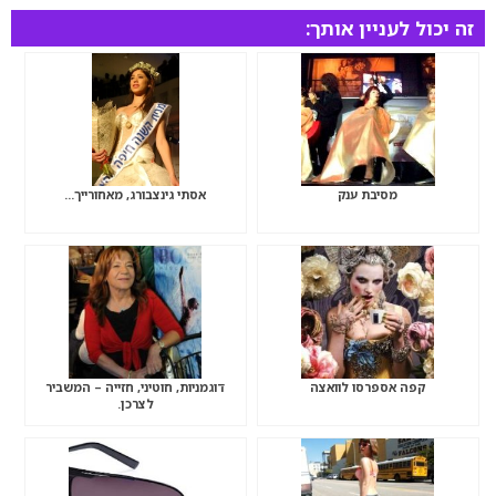
זה יכול לעניין אותך:
מסיבת ענק
אסתי גינצבורג, מאחורייך…
קפה אספרסו לוואצה
דוגמניות, חוטיני, חזייה – המשביר
לצרכן.