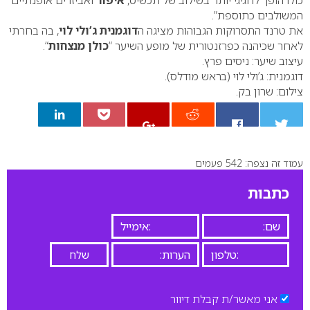
כולו הופך לחגיגי יותר בשילוב של תכשיט,
איפור
ואביזרים אופנתיים
המשולבים כתוספת”.
את טרנד התסרוקות הגבוהות מציגה ה
דוגמנית ג’ולי לוי
, בה בחרתי
לאחר שכיהנה כפרזנטורית של מופע השיער “
כולן מנצחות
“.
עיצוב שיער: ניסים פרץ.
דוגמנית: ג’ולי לוי (בראש מודלס).
צילום: שרון בק.
עמוד זה נצפה: 542 פעמים
0
כתבות
אני מאשר/ת קבלת דיוור