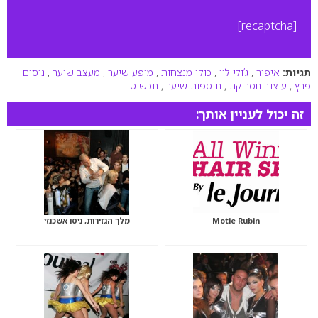
[recaptcha]
תגיות:
איפור
,
ג’ולי לוי
,
כולן מנצחות
,
מופע שיער
,
מעצב שיער
,
ניסים
פרץ
,
עיצוב תסרוקת
,
תוספות שיער
,
תכשיט
זה יכול לעניין אותך:
Motie Rubin
מלך הגזירות, ניסו אשכנזי