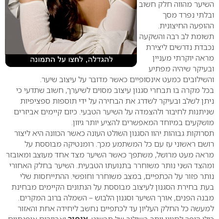
השיער מהווה חלק חשוב
ובלתי נפרד מסך
ההופעה החיצונית.
תשומת לב רבה והשקעה
נכבדת נדרשים ליצירת
מראה יוקרתי מעניין
ובעיקר שיהיה מפתיע
והשילובים כמעט אינסופיים כאשר מדובר על עיצוב שיער.
בכל מקרה בו תבחרי סגנון עיצוב מסוים לשיערך, חשוב שתדעי כי
ניתן לשלב ובעיקר לשדרג את הבחירה על ידי תוספות ספציפיות
שניתנות לחיבור ולהצמדה על השיער הטבעי. כיום קיימים אביזרים
מושקעים במיוחד המאפשרים להציע יותר גיוון.
תסרוקות גבוהות יהוו הסגנון השולט העונה כאשר הכוונה היא ליצור
רושם ראשוני עז עם כל המשתמע מכך. רומנטיקה מבוססת על
מראה מעט מרושל, משתפך כאשר השיער מצד אחד מעוצב ומאובזר
ומהצד השני נותר משוחרר בתנועתו הטבעית. השיער בחלק האחורי
נותר פזור על הכתפיים, במצב משוחרר וחופשי. ההתייחסות שלי
בעת בחירת הסגנון לעיצוב מבוססת על הנתונים הקיימים מבחינת
מבנה הפנים, אורך השיער וסגנון הלבוש – השמלה ברוב המקרים.
למעשה כל החלק העליון עד לכתפיים נחשב ליחידה אחת והאזור