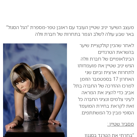
0
מעצב השיער יניב שטיין העובד עם ראובן טפר-מספרת “הגל הסגול”
באר שבע עולה לשלב הגמר בתחרות של חברת וולה
לאחר שהכין קולקציית שיער
בהשראת הטרנדים
הבינלאומיים של חברת וולה
הגיש יניב שטיין את מועמדותו
לתחרות ארצית וביום שני
האחרון 17 בספטמבר הוזמן
למרכז ההדרכה של החברה בתל
אביב כדי להציג את המראה
לעיני צלמים ונציגי החברה כל
זאת לקראת בחירת המועמד
הסופי מבין כל המשתתפים.
מסביר שטיין :
“בחרתי את הטרנד בסגנון