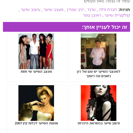
עמוד זה נצפה: 646 פעמים
0
תגיות:
חברת וולה
,
טרנד
,
יניב שטיין
,
מעצב שיער
,
עיצוב שיער
,
קולקציית שיער
,
ראובן טפר
זה יכול לעניין אותך:
למעצבי השיער יש שם של דון
מעצב השיער שי חזות
ג’ואנים מה דעתך
עיצוב שיער בהשראת היהדות
אופנת השיער לכלות קיץ 2007