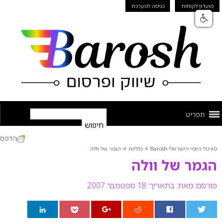
מועדון לקוחות
כניסה למערכת
תפריט
הדפס
»
»
פורטל היופי הישראלי Barosh
כלליות
הגמר של וולה
הגמר של וולה
פורסם מאת:
בתאריך: 18 ספטמבר 2007