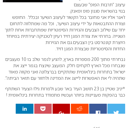
עיצוב “תרבות הפופ” שבעצם
בנוי בהשראת סגנון פופ ופאנק.
ז’אנר אליו אני מחובר בכל הקשור לעיצוב השיער ובכלל. החופש
וצורת ההתבטאות על ידי עיצוב השיער, וכל מה שמתלווה לתחום
יחד עם שילוב הצבעים והגזירות הסימטריות שמתחברות אחת לתוך
השנייה. בחרתי את צורת המגן דויד רעיון לטכניקה יצירתית במיוחד
היוצרת קונטרסט בין הצבעים.גם את הגזירות
החדות והסימטריות שבצורת המגן דויד.
נבחרתי מתוך 200 מספרות בארץ, להגיע לגמר שלב בו 10 מעצבים
שנבחרו מכל הארץ לוקחים חלק. המעצב שינצח בגמר ייצג את
ישראל בתחרות בינלאומית שתתקיים בברצלונה ואני מקווה מאוד
שתהיה לי את האפשרות לייצג את המדינה ולחזור עם תואר הביתה”.
*יניב שטיין בן 23 תושב העיר באר שבע ולמרות גילו הצעיר השתתף
כבר בהפקות מעניינות ביותר ועכשיו מתמודד בתחרות בינלאומית !