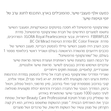
0
כמעט אלף מעצבי שיער, מהמובילים בארץ, התכנסו לחגוג ערב של
יופי וטיפוח שיער.
שוורצקופף פרופשיונל לא חסכה בפינוקים ובאטרקציות, ומעצבי השיער
נחשפו למוצרים החדשים של חברת שוורצקופף פרופשיונל, סדרת
FIBRWFLEX הייחודית, צבעי IGORA Royal Pearlescence המרהיבים,
סדרת BC Color Freeze וסדרת הטיפוח BC Oil Miracl.
כוכב הערב היה מעצב השיער טיילר ג’ונסטון הבריטי, מעצב השיער של
כוכבים וידוענים מהשורה הראשונה בעולם ושגריר ראשי בינלאומי מספר 1
בעולם, של “שוורצקופף פרופשיונל”.
על הבמה הוצגו בתצוגת שיער ראוותנית ועוצרת נשימה מראות שיער
עדכניים ושימוש מרהיב בצבעים לשיער. מראות שיער אלגנטיים,
אוונגרדיים, קלאסיים, סגנונות חזקים וייחודיים.
שגרירי ומדריכי שוורצקופף בארץ חברו אל טיילר ג’ונסטון בסדרת ההדגמות
החיות והציגו רמה מקצועית ללא תחרות. יא-יא (יאיר מנדל), אמיר אליהו,
קובי בורוכוב ממספרת קובי ואלי בורוכוב, סיון מדמוני, רפאל טפלוב, ויגאל
ביטון, המדריך הטכני של החברה הסבירו והדגימו יכולת מקצועית מופלאה
לעיני כמעט 1000 מעצבי שיער שהתארחו באירוע.
מר שמוליק כהן מנהל חטיבת Beauty Care Professional ישראל, שפתח
וברך את האורחים הבטיח: ” מגוון ההשקות שחשפנו באירוע, הוא רק קצה
הקרחון של מגוון עשיר של השקות חדשות, של טרנדים ושל מוצרים