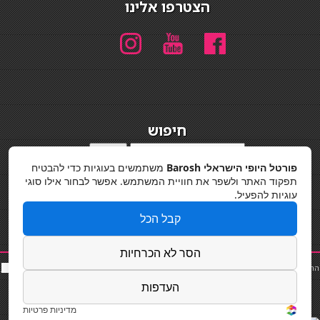
הצטרפו אלינו
חיפוש
חיפוש
פורטל היופי הישראלי Barosh
משתמשים בעוגיות כדי להבטיח
מדיניות פרטיות
תפקוד האתר ולשפר את חוויית המשתמש. אפשר לבחור אילו סוגי
עוגיות להפעיל.
קבל הכל
הסר לא הכרחיות
החלקות שיער
|
תאורה לבית
|
פאות ותוספות שיער
|
נייל סטודיו
|
תוספות שיער
|
שף פרטי
|
כ
סאות
בר
|
קוסמטיקאית
|
כסא בר
|
פאות
|
קורס בניית ציפורניים
|
Powered by Barosh
העדפות
Designed by
Barosh 2020
מדיניות פרטיות