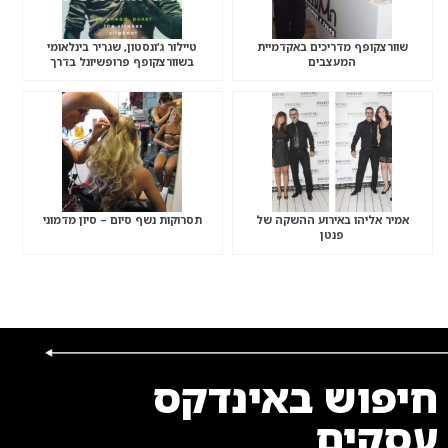
שוורצקופף מדריכים באקדמיית
טיילור ג’ונסטון, שגריר בינלאומי
המעצבים
בשוורצקופף פרופשיונל בדרך
לישראל.
אמיר אליהו באירוע ההשקה של
תסרוקות נשף סיום – סיון מדמוני
פנטן
חיפוש באינדקס
עסקים