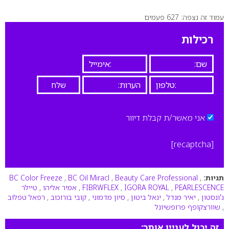
עמוד זה נצפה: 627 פעמים
0
רכילות
אני מאשר/ת קבלת דיוור
[recaptcha]
תגיות:
,
Beauty Care Professional
,
BC Oil Miracl
,
BC Color Freeze
PEARLESCENCE
,
IGORA ROYAL
,
FIBRWFLEX
,
אמיר אליהו
,
טיילר
ג'ונסטון
,
יאיר מנדל
,
יגאל ביטון
,
סיון מדמוני
,
קובי בורוכוב
,
רפאל טפלוב
,
שוורצקופף פרופשיונל
זה יכול לעניין אותך: