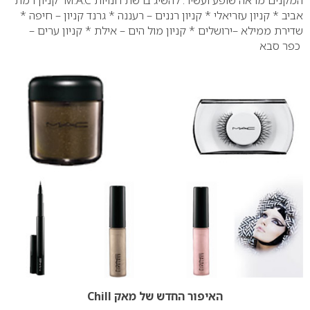
המקנים מראה שופע ועשיר. להשיג ברשת חנויות
M.A.C
קניון רמת
אביב * קניון עזריאלי * קניון רננים – רעננה * גרנד קניון – חיפה *
שדירת ממילא –ירושלים * קניון מול הים – אילת * קניון ערים –
כפר סבא
האיפור החדש של מאק Chill