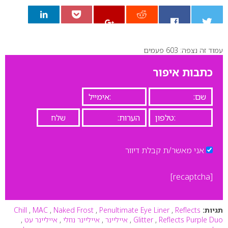
עמוד זה נצפה: 603 פעמים
0
כתבות איפור
אני מאשר/ת קבלת דיוור
[recaptcha]
תגיות:
Reflects
,
Penultimate Eye Liner
,
Naked Frost
,
MAC
,
Chill
Reflects Purple Duo
,
Glitter
,
אייליינר
,
אייליינר נוזלי
,
אייליינר עט
,