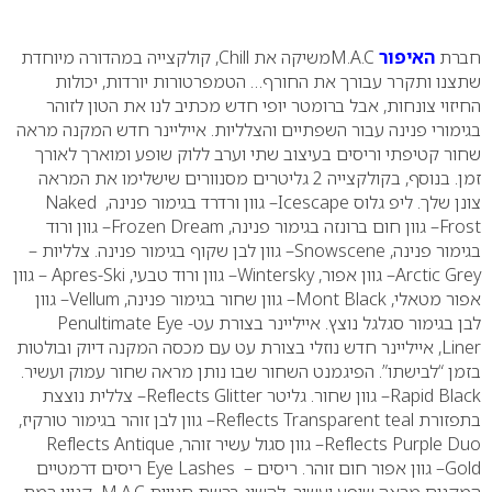
0
חברת
האיפור
M.A.C
משיקה את
Chill
, קולקצייה במהדורה מיוחדת
שתצנו ותקרר עבורך את החורף…
הטמפרטורות יורדות, יכולות
החיזוי צונחות, אבל ברומטר יופי חדש מכתיב לנו את הטון לזוהר
בגימורי פנינה עבור השפתיים והצלליות. אייליינר חדש המקנה מראה
שחור קטיפתי וריסים בעיצוב שתי וערב ללוק שופע ומוארך לאורך
זמן. בנוסף, בקולקצייה 2 גליטרים מסנוורים שישלימו את המראה
צונן שלך. ליפ גלוס
Icescape
– גוון ורדרד בגימור פנינה,
Naked
Frost
– גוון חום ברונזה בגימור פנינה,
Frozen Dream
– גוון ורוד
בגימור פנינה,
Snowscene
– גוון לבן שקוף בגימור פנינה. צלליות –
Arctic Grey
– גוון אפור,
Wintersky
– גוון ורוד טבעי,
Apres-Ski
– גוון
אפור מטאלי,
Mont Black
– גוון שחור בגימור פנינה,
Vellum
– גוון
לבן בגימור סגלגל נוצץ. אייליינר בצורת עט-
Penultimate Eye
Liner
, אייליינר חדש נוזלי בצורת עט עם מכסה המקנה דיוק ובולטות
בזמן “לבישתו”. הפיגמנט השחור שבו נותן מראה שחור עמוק ועשיר.
Rapid Black
– גוון שחור. גליטר
Reflects Glitter
– צללית נוצצת
בתפזורת
Reflects Transparent teal
– גוון לבן זוהר בגימור טורקיז,
Reflects Purple Duo
– גוון סגול עשיר זוהר,
Reflects Antique
Gold
– גוון אפור חום זוהר
.
ריסים –
Eye Lashes
ריסים דרמטיים