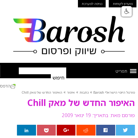
מועדון לקוחות
כניסה למערכת
תפריט
הדפס
»
»
»
פורטל היופי הישראלי Barosh
כתבות
איפור
האיפור החדש של מאק Chill
האיפור החדש של מאק Chill
פורסם מאת:
בתאריך: 19 ינואר 2009