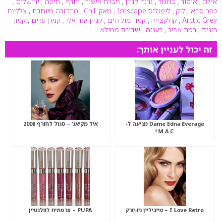
אילת
,
איפור
,
ברונזר
,
גרנד קניון
,
חברת איפור
,
חורף
,
חיפה
,
ירושלים
,
כפר סבא
,
לוק
,
ליפגלוס Icescape
,
מאק Chill
,
מהדורה מיוחדת
,
צלליות
Arctic Grey
,
קולקצייה
,
קניון מול הים
,
קניון עזריאלי
,
קניון ערים
,
קניון
רננים
,
רמת אביב
,
רעננה
,
שדירת ממילא
זה יכול לעניין אותך:
Dame Edna Everage מגיעה ל-
איל מקיאג’ – סגול לחורף 2008
M.A.C !
I Love Retro – מייביליין ניו-יורק
PUPA – צרפתית לוולנטיין