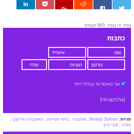
עמוד זה נצפה: 869 פעמים
0
כתבות
אני מאשר/ת קבלת דיוור
[recaptcha]
תגיות:
Beauty Station
,
אומברה
,
ביוטי סטיישן
,
האומברה של קובי
,
נתניה
,
קובי כהן