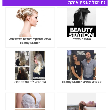
זה יכול לעניין אותך:
מספרה בנתניה
מבצע תסרוקות למלוות ושושבינות-
Beauty Station
מספרה בנתניה Beauty Station
איך תיראי ליד שולחן החג?