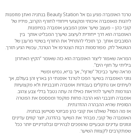
0
טרנד האומברה מגיע גם אל Beauty Station בנתניה ואתן מוזמנות
ליהנות מאומברה איכותי ומקצועי וייחודי לחורף הקרוב, מידיו של
קובי כהן – מעצב שיער אומן המבצע אומברה במיומנות.
האומברה הוא דרך ייחודית לעיצוב שיערך המבליט אותך בין
הסובבים אותך. כך תוכלי להתחיל את החורף בשינוי מרענן של
הטוטאל לוק. מפורסמות רבות הצטרפו אל הטרנד, עכשיו הגיע תורך.
המראה שאמור ליצור האומברה הוא כזה שאומר “הקיץ האחרון
ביליתי על חוף הים”.
מראה שיער כביכול “שרוף”, אך בריא, גמיש ומשיי.
גווני האומברה בשיער הפכו לטרנד אופנתי הן בארץ והן בעולם, אך
לעיתים אנו נתקלים בעבודות אומברה חובבניות ולא מקצועיות
הגורמות לשיער להיראות כאילו זה עתה נטבל בדלי צבע צהוב.
אומברה חובבני הוא הרבה פחות מוקפד ומפספס את המטרה
הסופית שהיא ההבהרה ההדרגתית.
אז מה הסוד? שאלנו את קובי כהן מביוטי סטיישן בנתניה.
האומברה של קובי, מבהיר את השיער בהדרגה, יוצר קווים עדינים
וגוונים עדינים וטבעיים שהופכים לבהירים ובלונדיניים יותר ככל
שמתקרבים לקצוות השיער.