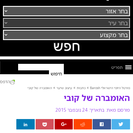
תפריט
הדפס
»
»
»
פורטל היופי הישראלי Barosh
כתבות
עיצוב שיער
האומברה של קובי
האומברה של קובי
פורסם מאת:
בתאריך: 24 נובמבר 2015