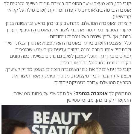
קובי כהן, הוא מעצב שיער המומחה ביצירת גוונים בשיער ומבטיח לך
אומברה ברמה בינלאומית, מוקפדת ומדויקת (ושום מילה על קלואי
קרדשיאן).
ליצירת האומברה המושלם, מתחשב קובי כהן בראש ובראשונה בגוון
שיערך הטבעי, במרקמו; זאת כדי ליצור את האומברה הטבעי והעדין
ביותר, אך עדיין שיהיה בעל נוכחות וייחודיות.
כלל האצבע החשוב ביותר באומברה הוא למצוא את גוון הבלונד שלך
ולהתחיל אותו בצורה נכונה בקווים עדינים מן השורש שהופכים
לבולטים בהדרגה. תוכלי כמובן לשלב גם גוונים בשיער, כמה גוונים
דקים בגוונים כמו סגול בהיר או תכלת.
קובי כהן יתאים לך את גווני האומברה הנכונים באופן מדויק לשיערך,
ויבצע את העבודה ביד מקצועית, מנוסה ומיומנת אשר תיצור את
המראה המושלם עבורך בטכניקה ייחודית.
מתחשק לך
אומברה בנתניה
? אל תתפשרי על פחות ממושלם.
התקשרי לקובי כהן, מביוטי סטיישן