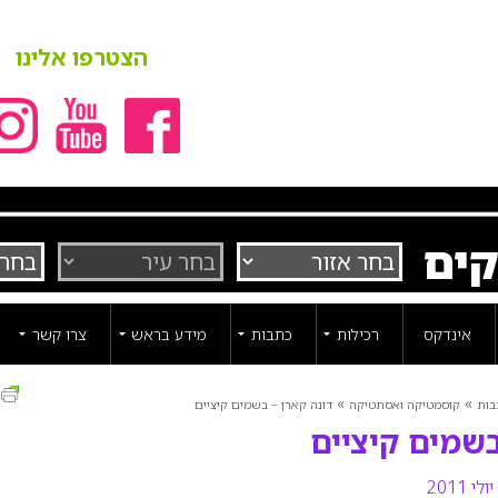
הצטרפו אלינו
קים
אינדקס
רכילות
כתבות
מידע בראש
צרו קשר
ה
»
»
בות
קוסמטיקה ואסתטיקה
דונה קארן – בשמים קיציים
בשמים קיציים