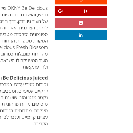
DKNY Be Delicious
של 
+1
חמש, והוא כבר הרבה יותר
של העיר ניו יורק, דרך חי
להיות. הצרכנית היא חוה 
ספונטנית וסקסית מטבעה.
המקורי, משפחת הניחוחו
elicious Fresh Blossom
מהדורות מוגבלות כמו זוג
העיר המעניקה לו השראה,
ולהרפתקאות.
Be Delicious Juiced
הו
ופירות מגירי עסיס. במרכז
יורקיים עסיסיים, ומסבי
נקטר מנגו זהוב. שושנת ה
מוסיפים ניחוח פרחוני תוסס
סיגליות. מתחתית הניחוח 
עציים קרמיים וענבר לבן 
הקרירה.