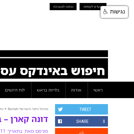
מועדון לקוחות
כניסה למערכת
נגישות
חיפוש באינדקס עס
ראשי
אודות
גלריות בראש
לוח דרושים
»
פורטל היופי הישראלי Barosh
כת
TWEET
דונה קארן – 
SHARE
0
פורסם מאת:
בתאריך: 11 יולי 2011