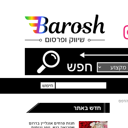
דפס
חדש באתר
חנות פרחים אונליין בדרום
שמביאה רגש, יופי ונוחות