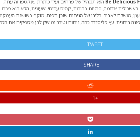
Be Delicious 
הוא תמהיל של פרחים ועלי כותרת שנקטפו זה עתה.
 באשכולית אדומה, פרזיות בהירות, קסיס עסיסי ושעונית, הלא היא פרח
רענן, מושלם לאביב. בליבו של הניחוח שוכן תפוח, מוקף בשושנת העמקים
אפונה ריחנית. עץ פליסנדר כהה, ניחוח וטיבר ומושק לבן מספקים את המ
TWEET
SHARE
+1