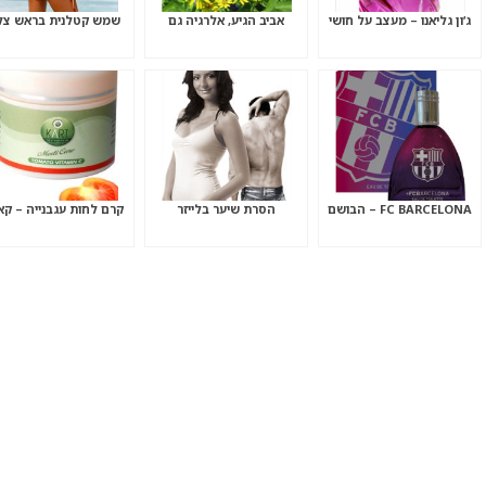
ג’ון גליאנו – מעצב על חושי
אביב הגיע, אלרגיה גם
שמש קטלנית בראש צל
FC BARCELONA – הבושם
הסרת שיער בלייזר
קרם לחות עגבנייה – קא