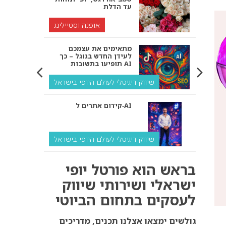
עד הדלת
אופנה וסטיילינג
מתאימים את עצמכם
לעידן החדש בגוגל – כך
תופיעו בתשובות AI
שיווק דיגיטלי לעולם היופי בישראל
קידום אתרים ל‑AI
שיווק דיגיטלי לעולם היופי בישראל
איך מנועי AI “חושבים” –
בראש הוא פורטל יופי
ולמה העסק שלך צריך
להתאים את עצמו אליהם?
ישראלי ושירותי שיווק
לעסקים בתחום הביוטי
שיווק דיגיטלי לעסקים
קידום ל‑AI לעומת קידום
גולשים ימצאו אצלנו תכנים, מדריכים