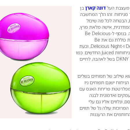
מעצבת העל
דונה קארן
בן
 מניחוח. זהו הלך המחשבה
ים, הבטחה לכל מה שיכול
המודרנית, אישה מלאת מרץ,
 בנוסף ל-
Be Delicious
ת כוללת גם את
Be
D
ו-
Delicious Night
, וכעת
 ניחוחות
Juiced
החדשים. כמו
DKNY
בשל לאהבה, לחיים
א שילוב של תפוחים בשלים
 הניחוח ישנם תפוחים ניו
ב מפלרטטת פריחת האגס עם
עמקים ואדמונית לבנה
, ונלווים אליו גם עלי
המרוכזת עולה גל של תווים
החותמים את הרעננות