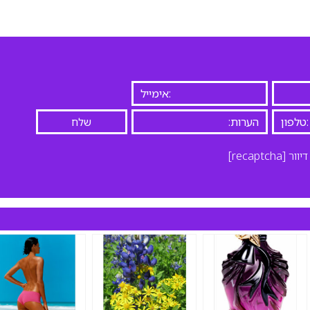
יוור
[recaptcha]