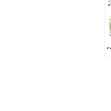
ול
רט