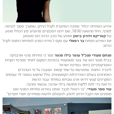
אירוע הפתיחה יכלול מסיבה המיועדת לקהל הרחב, שתערך סמוך לכניסה
לסניף, החל מהשעה 18:00, שם ייהנו המבקרים מהפנינג קיץ הכולל מופע
של
קטריקס ודורון ביטון
ומופע של כוכב ההיפ הופ סטפאן.
את האירוע תפתח
בר רפאלי
עם טקס ל גזירת הסרט לפתיחת החנות לקהל
הרחב.
מנחם מעודי מנכ”ל עופר בילו סנטר
מסר כי פתיחת סניף אורבניקה
בבילו סנטר הוא עוד צעד משמעותי בהפיכת המקום לאחד ממרכזי הקניות
האטרקטיביים ביותר במדינת ישראל.
לדבריו: החנות מתפרשת על שתי קומות ועוצבה על פי הטרנדים
האחרונים בעולם האדריכלות הקמעונאית, כולל שימוש במסכי לד עצומים
המקרינים קטעי וידאו ארט שבוימו במיוחד עבור הרשת.
כל זאת כדי לתת ללקוח תחושת בילוי אורבני, עכשווי ומהנה.
עוד מסר מעודי:
“בר רפאלי תכבד אותנו באירוע פתיחת הסניף ואנו
מזמינים את הקבל הרחב להגיע, להצטלם ולהנות ממחירים חסרי תקדים”.