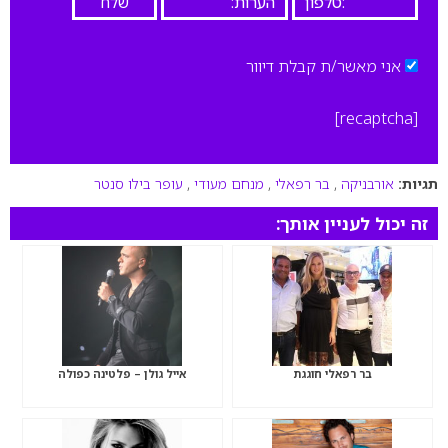
אני מאשר/ת קבלת דיוור
[recaptcha]
תגיות:
אורבניקה
,
בר רפאלי
,
מנחם מעודי
,
עופר בילו סנטר
זה יכול לעניין אותך:
בר רפאלי חוגגת
אייל גולן – פלטינה כפולה