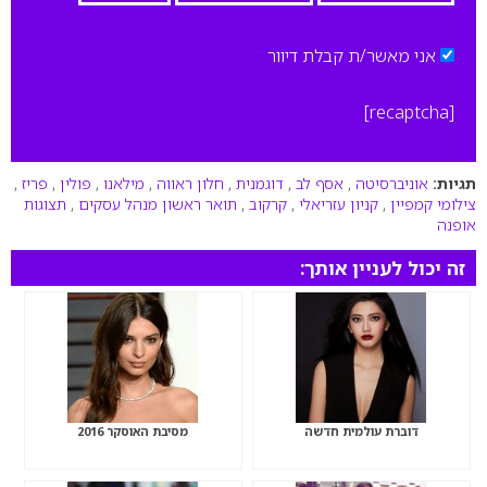
אני מאשר/ת קבלת דיוור
[recaptcha]
תגיות:
אוניברסיטה
,
אסף לב
,
דוגמנית
,
חלון ראווה
,
מילאנו
,
פולין
,
פריז
,
צילומי קמפיין
,
קניון עזריאלי
,
קרקוב
,
תואר ראשון מנהל עסקים
,
תצוגות
אופנה
זה יכול לעניין אותך:
דוברת עולמית חדשה
מסיבת האוסקר 2016