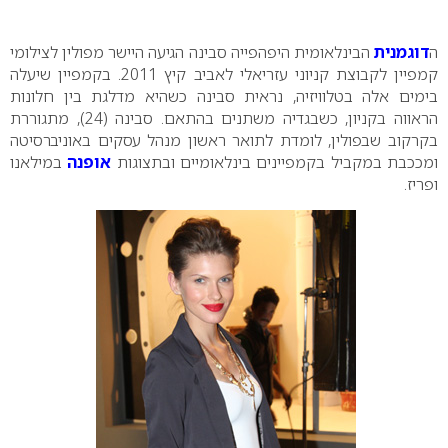
0
ה
דוגמנית
הבינלאומית היפהפייה סבינה הגיעה היישר מפולין לצילומי
קמפיין לקבוצת קניוני עזריאלי לאביב קיץ 2011. בקמפיין שיעלה
בימים אלה בטלוויזיה, נראית סבינה כשהיא מדלגת בין חלונות
הראווה בקניון, כשבגדיה משתנים בהתאם. סבינה (24), מתגוררת
בקרקוב שבפולין, לומדת לתואר ראשון מנהל עסקים באוניברסיטה
ומככבת במקביל בקמפיינים בינלאומיים ובתצוגות
אופנה
במילאנו
ופריז.