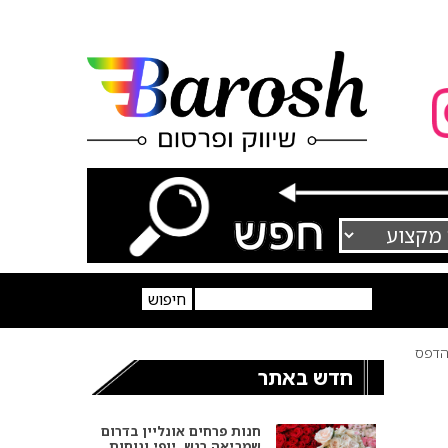
דפס
חדש באתר
חנות פרחים אונליין בדרום
שמביאה רגש, יופי ונוחות