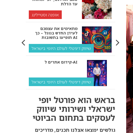
עד הדלת
אופנה וסטיילינג
מתאימים את עצמכם
לעידן החדש בגוגל – כך
תופיעו בתשובות AI
שיווק דיגיטלי לעולם היופי בישראל
קידום אתרים ל‑AI
שיווק דיגיטלי לעולם היופי בישראל
איך מנועי AI “חושבים” –
בראש הוא פורטל יופי
ולמה העסק שלך צריך
להתאים את עצמו אליהם?
ישראלי ושירותי שיווק
לעסקים בתחום הביוטי
שיווק דיגיטלי לעסקים
קידום ל‑AI לעומת קידום
גולשים ימצאו אצלנו תכנים, מדריכים