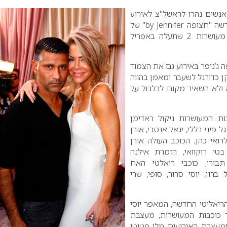
נשים נהרו לראשל"צ לאירוע
by Jennifer" של
– כוכבת מעושרות 2 שתעלה באפריל
ג’ניפר באירוע גם את הצמוד
 כדורגל לשעבר ומאמן בהווה
 ולא השאיר מקום לבלבול על
ות המעושרות ניקול ראדימן
 פיני בללי, יגאל אנטבי, אורן
רואי כהן, הכוכב העולה אורן
בטי רוקוואי, הזמרת אילנה
בורי, כוכבי ריאלטי האח
ל ברון, יוסי סרור, סופי, שרי
הריאליטי החדשה, המאפר יוסי
 כוכבות המעושרות, מעצבת
ומעצבת האירועים מלי פטיטו