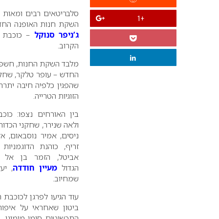
סלבריטאים רבים ומאות א
+1
השקת חנות האופנה החדשה "חצופה 
ג’ניפר סנוקל
הקרוב.
מלבד השקת החנות, חשפה 
החדש – עופר טלקר, שחקן
שהפגין כלפיה חיבה יתרה
הזוגיות הטרייה.
בין האורחים נצפו: כוכב
ולאה שנירר, שחקני הכדורגל
ניסים, אמיר נוסבאום, אל
זריף, כוהנת הדוגמניות 
אביטל, הזמר בן אל ת
הגדול
מעיין חודדה
, יע
שמחיוב.
עוד הגיעו לפרגן לכוכבת 
ביטון שאחראי על איפור
התכשיטים סימי מימוני, 