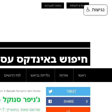
מועדון לקוחות
כניסה למערכת
נגישות
חיפוש באינדקס עס
ראשי
אודות
גלריות בראש
לוח דרושים
»
פורטל היופי הישראלי Barosh
רכי
TWEET
ג’ניפר סנוקל
SHARE
0
פורסם מאת:
בתאריך: 7 ינואר 2013