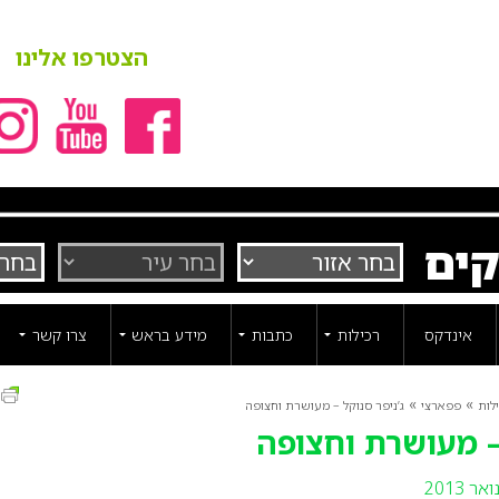
הצטרפו אלינו
קים
אינדקס
רכילות
כתבות
מידע בראש
צרו קשר
ה
»
»
לות
פפארצי
ג’ניפר סנוקל – מעושרת וחצופה
 – מעושרת וחצופה