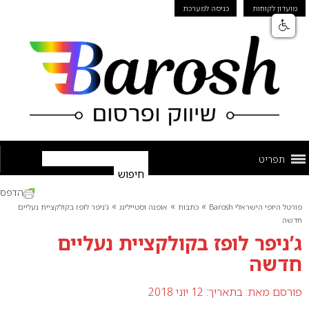
מועדון לקוחות
כניסה למערכת
תפריט
הדפס
»
»
»
פורטל היופי הישראלי Barosh
כתבות
אופנה וסטיילינג
ג’ניפר לופז בקולקציית נעליים
חדשה
ג’ניפר לופז בקולקציית נעליים
חדשה
פורסם מאת:
בתאריך: 12 יוני 2018