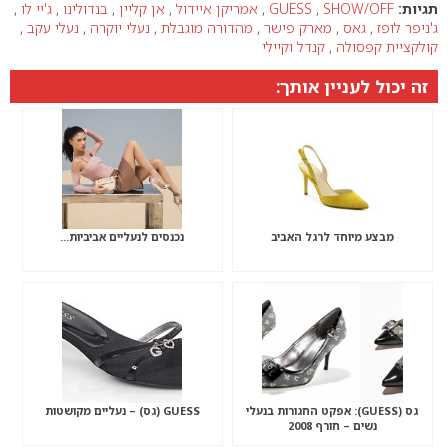
תגיות:
SHOW/OFF
,
GUESS
,
אמריקן איידול
,
אן קליין
,
בנדולינו
,
ג'יי לו
,
ג'ניפר לופז
,
גאס
,
מארק פישר
,
מהדורה מוגבלת
,
נעלי יוקרה
,
נעלי עקב
,
קולקציית קפסולה
,
קנדל וקיילי
זה יכול לעניין אותך:
מבצע מיוחד לרגל האביב
נכנסים לנעליים אביביות…
גס (GUESS): אפקט החגורות בנעלי
GUESS (גס) – נעליים מקושטות
נשים – חורף 2008