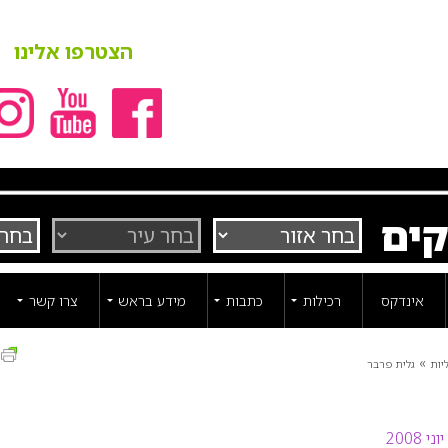
הצטרפו אלינו
קים
אינדקס
רכילות
כתבות
מידע בראש
צרו קשר
ה
»
יות
גלית פרבר