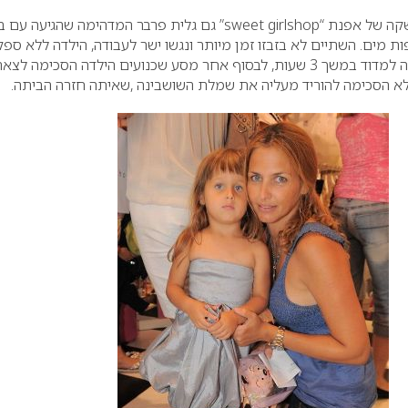
כמו כן נצפתה בארוע ההשקה של אפנת “sweet girlshop” גם גלית פרבר המדהימה שהגיעה
ייה, שדומה לה 2 טיפות מים. השתיים לא בזבזו זמן מיותר ונגשו ישר לעבודה, הילדה ללא ספ
אוהבת בגדים ולא התעייפה למדוד במשך 3 שעות, לבסוף אחר מסע שכנועים הילדה הסכימה לצא
א הסכימה להוריד מעליה את שמלת השושבינה ,שאיתה חזרה הביתה.