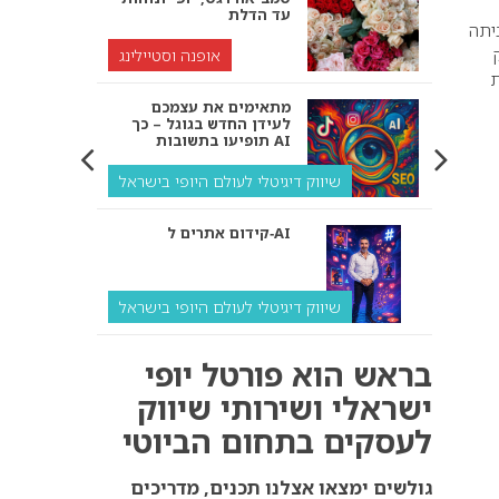
עד הדלת
 עם ביתה
ק
אופנה וסטיילינג
ת
מתאימים את עצמכם
לעידן החדש בגוגל – כך
תופיעו בתשובות AI
שיווק דיגיטלי לעולם היופי בישראל
קידום אתרים ל‑AI
שיווק דיגיטלי לעולם היופי בישראל
איך מנועי AI “חושבים” –
בראש הוא פורטל יופי
ולמה העסק שלך צריך
להתאים את עצמו אליהם?
ישראלי ושירותי שיווק
לעסקים בתחום הביוטי
שיווק דיגיטלי לעסקים
קידום ל‑AI לעומת קידום
גולשים ימצאו אצלנו תכנים, מדריכים