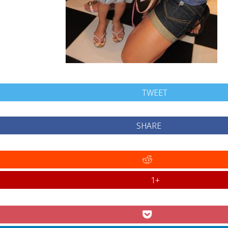
TWEET
SHARE
+1