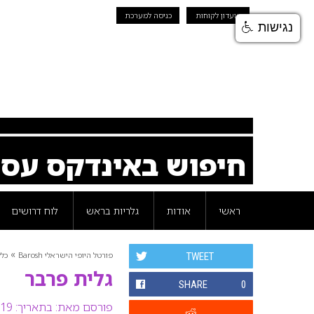
מועדון לקוחות
כניסה למערכת
נגישות
חיפוש באינדקס עס
ראשי
אודות
גלריות בראש
לוח דרושים
»
פורטל היופי הישראלי Barosh
כלל
TWEET
גלית פרבר
SHARE
0
פורסם מאת:
בתאריך: 19 יוני 2008