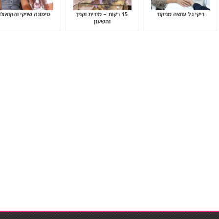
ריקי גל עושה מניקור
15 דקות – מירית וקנין
סימונה שויקי והקואצ’
והשעון