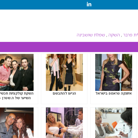
ית פרבר
,
השקה
,
שמלת שושבינה
איוונקה טראמפ בישראל
הגיעו להתבשם
השקת קולקציות תכשיט
השיער של ה.שטרן –