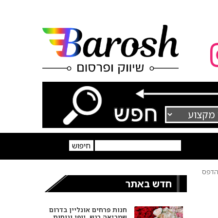
דפס
חדש באתר
חנות פרחים אונליין בדרום
שמביאה רגש, יופי ונוחות