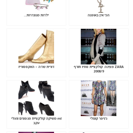
הכי אין באופנה
ילדות מגונדרות…
ZARA מציגה: קולקציית סתיו חורף
דורית שדה – האקססוריז
2008/9
ג’ניפר קונולי
ml משיקה קולקציית מגפונים ונעלי
עקב