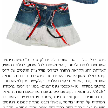
ג’ינס לכל גיל – רשת האופנה לילדים “קדס קידס” מציגה ג’ינסים
אופנתיים לבנים ולבנות ,
המתאימים לכל אירוע, לבילוי בחופש,
לארוחת החג ולקראת החזרה לבי”הס.
קולקציית הג’ינסים של קדס
קידס כוללת מגוון פריטים ,עשויים מבד ג’ינס לבנים
ולבנות ,במראה
אופנתי ועדכני ,המתאים לעולם הילדים.בקולקצייה ניתן למצוא
מגוון
פריטים במידות 4-16:מכנסי ג’ינס לבנים- במגוון אורכים: ברמודה,
3/4, 7/8 ,
בדוגמא חלקה, עם כיסים, עם תפורים,עם חגורת גומי או
עם כפתורים ורוכסן ומכנס
ג’ינס ,שמתחתיו מבצבצת רצועת בד
,המרמזת על תחתון בוקסר ,שכאילו נלבש
מתחת למכנס. הג’ינסים
מוצעים בצבעי כחול בהיר, כחול כהה ואפור שחור.
מחיר – החל מ