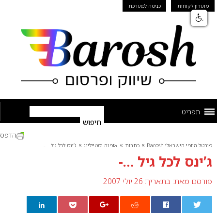
מועדון לקוחות
כניסה למערכת
תפריט
הדפס
»
»
»
פורטל היופי הישראלי Barosh
כתבות
אופנה וסטיילינג
ג’ינס לכל גיל …-
ג’ינס לכל גיל …-
פורסם מאת:
בתאריך: 26 יולי 2007