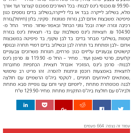
-99.90 ₪.מכנסי ג’ינס לבנות- בכל האורכים:ממכנס קצרצר
ועד אורך
מלא, בשילוב לייקרה בבד או בלי לייקרה,בשילוב בדים נוספים כגון
פיפיטה :משבצות אדום לבן, גזרות מגוונות : סקיני, בלון (חיתול),גזרת
רכיבה
וגזרה ישרה ובכל גווני הכחול ובאפור-שחור. מחיר החל מ-
104.90 ₪.
חצאיות ג’ינס משולבות עם בד- חצאיות ג’ינס בגזרת
קומות ,בשילובי מבחר
בדים: בד לבן שקוף, בד פיפיטה במשבצות
אדום –לבן ומתחת בד תחרה
לבן ובשילוב בדים דמויי תחרה ובנוסף
קישוטים צבעוניים עליזים כגון: פרחים,
חגורות משרוכים צבעוניים
קלועים, סרטי סאטן ועוד… מחיר – החל מ- 119.90 ₪.
סרפן ג’ינס
לבנות- סרפן ג’ינס ,המזכיר אוברול חצאית. הכתפיות מחוברות
לחצאית
באמצעות רוכסן וניתנות להסרה. זהו פריט רב שימושי
,שמתאים לאירועים חגיגיים ,
לטקסי ביה”ס הרשמיים עם חולצה
לבנה מכופתרת מתחת , ליומיום קיצי וחם עם
גופיית סבא מתחת
ולביה”ס עם חולצת ביה”ס התקנית מתחת .מחיר-129.90 ש”ח
עמוד זה נצפה: 664 פעמים
0