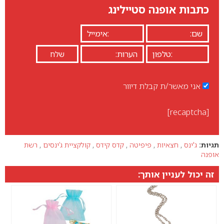
כתבות אופנה סטיילינג
אני מאשר/ת קבלת דיוור
[recaptcha]
תגיות:
ג'ינס
,
חצאיות
,
פיפיטה
,
קדס קידס
,
קולקציית ג’ינסים
,
רשת
אופנה
זה יכול לעניין אותך: