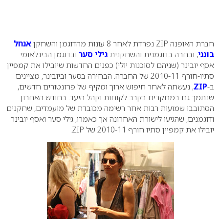
0
חברת האופנה
ZIP
נפרדת לאחר 8 עונות מהדוגמן והשחקן
אנחל
בונני
, ובחרה בדוגמנית והשחקנית
גילי סער
ובדוגמן הבינלאומי
אסף יובינר (שניהם לסוכנות יולי) כפנים החדשות שיובילו את קמפיין
סתיו-חורף 2010-11 של החברה. הבחירה בסער וביובינר, מציינים
ב-
ZIP
, נעשתה לאחר חיפוש ארוך ומקיף של פרזנטורים חדשים,
שנתמך גם במחקרים בקרב לקוחות וקהל היעד. בחודש האחרון
הסתובבו שמועות רבות אחר רשימה מכובדת של מועמדים, שחקנים
ודוגמנים, שהגיעו לישורת האחרונה אך כאמרו, גילי סער ואסף יובינר
יובילו את קמפיין סתיו חורף 2010-11 של ZIP.