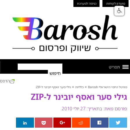
מועדון לקוחות
כניסה למערכת
תפריט
הדפס
»
»
פורטל היופי הישראלי Barosh
כלליות
גילי סער ואסף יובינר ל-ZIP
גילי סער ואסף יובינר ל-ZIP
פורסם מאת:
בתאריך: 27 יולי 2010