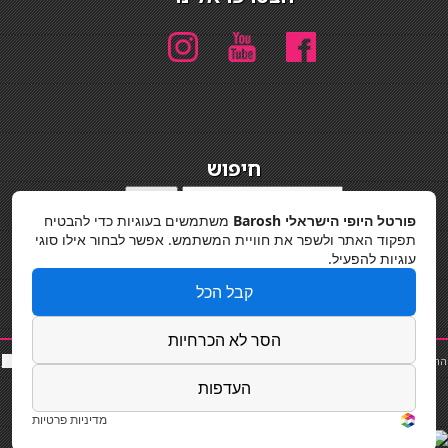
חיפוש
חיפוש
פורטל היופי הישראלי Barosh
משתמשים בעוגיות כדי להבטיח
מדיניות פרטיות
תפקוד האתר ולשפר את חוויית המשתמש. אפשר לבחור אילו סוגי
עוגיות להפעיל.
קבל הכל
הסר לא הכרחיות
החלקות שיער
|
תאורה לבית
|
פאות ותוספות שיער
|
נייל סטודיו
|
תוספות שיער
|
שף פרטי
|
כ
סאות
בר
|
קוסמטיקאית
|
כסא בר
|
פאות
|
קורס בניית ציפורניים
|
Powered by Barosh
העדפות
Designed by
Barosh 2020
מדיניות פרטיות