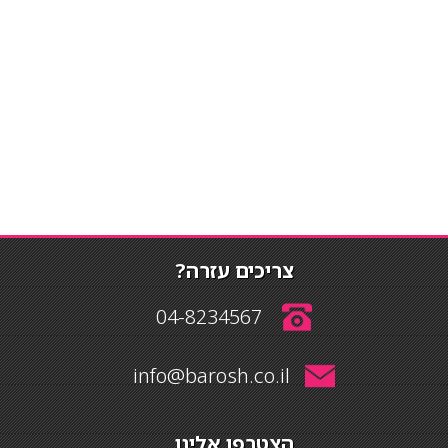
צריכים עזרה?
04-8234567
info@barosh.co.il
הצטרפו אלינו