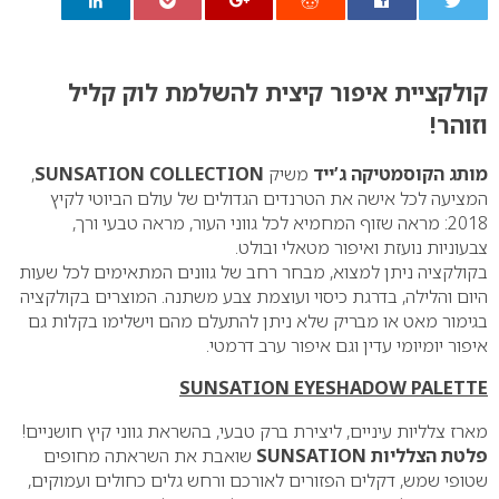
0
קולקציית איפור קיצית להשלמת לוק קליל
וזוהר!
מותג הקוסמטיקה ג’ייד
משיק
SUNSATION COLLECTION
,
המציעה לכל אישה את הטרנדים הגדולים של עולם הביוטי לקיץ
2018: מראה שזוף המחמיא לכל גווני העור, מראה טבעי ורך,
צבעוניות נועזת ואיפור מטאלי ובולט.
בקולקציה ניתן למצוא, מבחר רחב של גוונים המתאימים לכל שעות
היום והלילה, בדרגת כיסוי ועוצמת צבע משתנה. המוצרים בקולקציה
בגימור מאט או מבריק שלא ניתן להתעלם מהם וישלימו בקלות גם
איפור יומיומי עדין וגם איפור ערב דרמטי.
SUNSATION EYESHADOW PALETTE
מארז צלליות עיניים, ליצירת ברק טבעי, בהשראת גווני קיץ חושניים!
פלטת הצלליות SUNSATION
שואבת את השראתה מחופים
שטופי שמש, דקלים הפזורים לאורכם ורחש גלים כחולים ועמוקים,