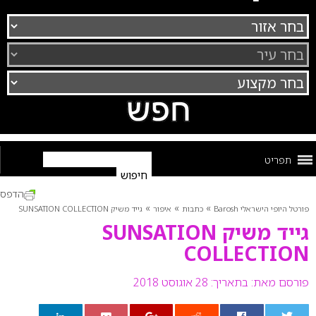
תפריט
הדפס
»
»
»
פורטל היופי הישראלי Barosh
כתבות
איפור
גייד משיק SUNSATION COLLECTION
גייד משיק SUNSATION
COLLECTION
פורסם מאת:
בתאריך: 28 אוגוסט 2018