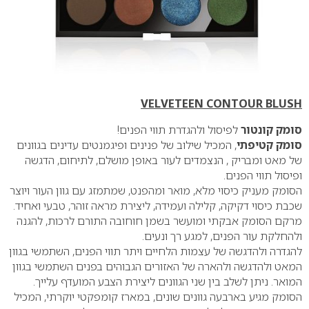
VELVETEEN CONTOUR BLUSH
סומק קונטור
לפיסול ולהגדרת תווי הפנים!
סומק קטיפתי
, המכיל שילוב של פנינים ופיגמנטים עדינים בגוונים
של מאט ומבריק , הנצמדים לעור באופן מושלם, לתיחום, הדגשה
ופיסול תווי הפנים.
הסומק מעניק כיסוי מלא, מואר ומהפנט, שמתמזג עם גוון העור ויוצר
שכבת כיסוי דקיקה, קלילה ועמידה, ליצירת מראה זוהר, טבעי ואחיד.
מרקם הסומק אבקתי ומועשר בשמן חוחובה התורם לרכות, להגנה
ולהחלקת עור הפנים, למגע רך ונעים.
להגדרה ולהדגשה של עצמות הלחיים ויתר תווי הפנים, השתמשי בגוון
המאט ולהדגשה ולהארה של האזורים הגבוהים בפנים השתמשי בגוון
המואר. ניתן לשלב בין שני הגוונים ליצירת הצבע המועדף עלייך.
הסומק מגיע בארבעה גוונים שונים, במארז קומפקטי יוקרתי, המכיל