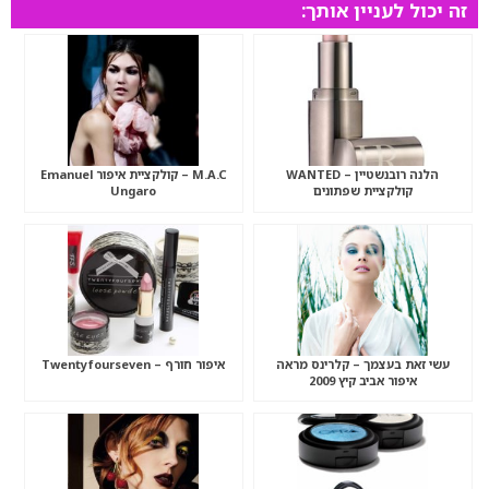
זה יכול לעניין אותך:
הלנה רובנשטיין – WANTED
M.A.C – קולקציית איפור Emanuel
קולקציית שפתונים
Ungaro
עשי זאת בעצמך – קלרינס מראה
איפור חורף – Twentyfourseven
איפור אביב קיץ 2009