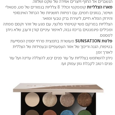
הנשברים אל החוף ויוצרים אווירה של שקט ושלווה.
מארז הצלליות
קומפקטי וכולל: 8 צלליות בגמורים של מט, מטאלי
ושימר, בגוונים חמים, עם רמיזות חושניות של הכחול האינסופי
והירוק המלא חיים, ליצירת ברק טבעי ומואר.
הצלליות במרקם משי קטיפתי מלטף, עם מגע של זוהר וקסם מפתה
ומכילים פיגמנטים בריכוז גבוה, לאיפור עיניים קורן ורענן, שלא ניתן
לפספס.
פלטת SUNSATION
מעושרת בתמצית פרחי יסמין המסייעת
בטיפוח, הגנה וריכוך של אזור העפעפיים ובעמידות של הצללית
לאורך זמן.
ניתן להשתמש בצלליות על עור פנים יבש, להצללה עדינה ועל עור
פנים רטוב לקבלת גוון עמוק ועז.