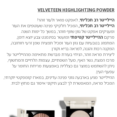
VELVETEEN HIGHLIGHTING POWDER
היילייטר רב תכליתי
, לאפקט מואר ולעור זוהר!
היילייטר רב תכליתי,
המכיל חלקיקי פנינה שעוטפים את העור
ומעניקים אפקט של גוון שזוף וזוהר, במשך כל ימות השנה.
מרקם
ההיילייטר קטיפתי
ומועשר בפיגמנט צבע יוצא דופן,
המתמזג בטבעיות עם גוון העור ומכיל תמצית שמן זרעי חוחובה,
המקנה רכות והגנה, למראה בריא וקורן.
ליצירת מראה זוהר, הניחי בעזרת מברשת מתאימה מההיילייטר על
מרכז המצח, גשר האף, מעל השפתיים, עצמות הלחיים והמחשוף,
ניתן להשתמש במוצר גם כצללית באמצעות מריחת החומר על
עפעף העין.
ההיילייטר מגיע בארבעה גווני פנינה עדינים, במארז קומפקטי יוקרתי,
המכיל מראה, המאפשרת לך לבצע תיקוני איפור גם מחוץ לבית.