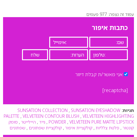
עמוד זה נצפה: 977 פעמים
כתבות איפור
אני מאשר/ת קבלת דיוור
[recaptcha]
תגיות:
SUNSATION EYESHADOW
,
SUNSATION COLLECTION
PALETTE
,
VELVETEEN CONTOUR BLUSH
,
VELVETEEN HIGHLIGHTING
VELVETEEN PURE MATTE LIPSTICK
,
POWDER
,
גייד
,
היילייטר
,
סומק
קונטור
,
פלטת צלליות
,
קולקציית איפור
,
קולקציית שפתונים
,
שפתונים