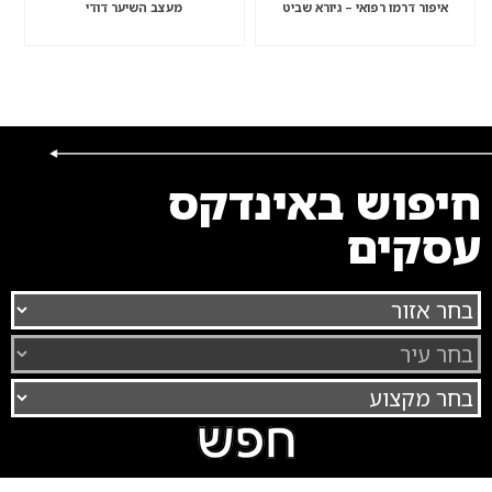
איפור דרמו רפואי – גיורא שביט
מעצב השיער דודי
חיפוש באינדקס
עסקים