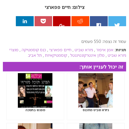
צילום: חיים פפארצי
עמוד זה נצפה: 550 פעמים
0
תגיות:
אמן איפור
,
גיורא שביט
,
חיים פפארצי
,
כנס קוסמטיקה
,
מוצרי
גיורא שביט
,
מלון אינטרקונטיננטל
,
קוסמטיקאיות
,
תל אביב
זה יכול לעניין אותך:
גיורא שביט מתכנס
מפגש בחנוכה