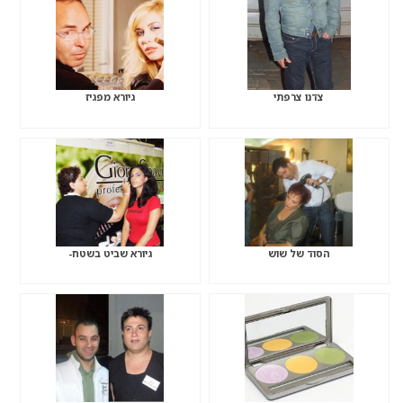
צדנו צרפתי
גיורא מפגיז
הסוד של שוש
גיורא שביט בשטח-