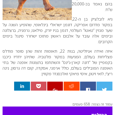
בהם נאמד בכ-20,000
ש”ח.
גיא לובלציק בן ה-
,22
במקור מדרום אפריקה, דוגמן ישראלי בינלאומי, שהופיע השנה על
שער מגזין “טאטו” העולמי, דגמן בניו יורק, מילאנו, גרמניה, ברצלונה
ובימים אלה עובד על אלבום ראשון מתוכו ישחרר סינגל בימים
הקרובים.
איוה ואידה אניוליטה, בנות 22, תאומות זהות שהן סופר מודלס
מצליחות בעולם, המגיעות במקור מלטביה. שתיהן יחדיו כיכבו
בקמפיין של “דונה קארן-ג’ינס” והשתתפו בתצוגות אופנה של בתי
האופנה המובילים בעולם, כולל ארמני, אסקדה, קום דה גרסון, נינה
ריצ’י, לואי ויטון, איסי מיאקי ואלכסנדר מקווין.
עמוד זה נצפה: 658 פעמים
0