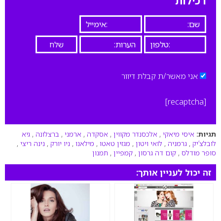
רכילות
אני מאשר/ת קבלת דיוור
[recaptcha]
תגיות:
איסי מיאקי
,
אלכסנדר מקווין
,
אסקדה
,
ארמני
,
ברצלונה
,
גיא
לובלצ’יק
,
גרמניה
,
לואי ויטון
,
מגזין טאטו
,
מילאנו
,
ניו יורק
,
נינה ריצי
,
סופר מודלס
,
קום דה גרסון
,
קמפיין
,
תמנון
זה יכול לעניין אותך: