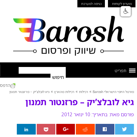
מועדון לקוחות
כניסה למערכת
תפריט
הדפס
»
»
»
פורטל היופי הישראלי Barosh
רכילות
רכילות מהארץ
גיא לובלצ’יק – פרזנטור תמנון
גיא לובלצ’יק – פרזנטור תמנון
פורסם מאת:
בתאריך: 10 ינואר 2012