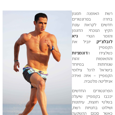
0
רשת האופנה תמנון
בחרה בפרזנטורים
חדשים לקראת עונת
הקיץ הנוכחי. הדוגמן
והזמר הטרי
גיא
לובלצ’יק
יוביל את
הקמפיין
כשלצידו ה
דוגמניות
והתאומות זהות
שנוחתות במיוחד
בישראל לרגל צילומי
הקמפיין – איוה ואידה
אניוליטה מלטביה.
הפרזנטורים החדשים
יככבו בקמפיין שיעלה
בשלטי חוצות, עיתונות
ושילוט בחנויות רשת,
כאשר סכום ההשקעה