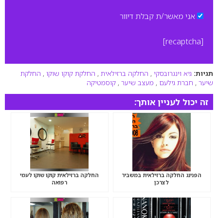
אני מאשר/ת קבלת דיוור
[recaptcha]
תגיות:
גיא וינגרובסקי
,
החלקה ברזילאית
,
החלקת קוקו שוקו
,
החלקת
שיער
,
חברת גילעם
,
מעצב שיער
,
קוסמטיקה
זה יכול לעניין אותך:
הפנינג החלקה ברזילאית במשביר
החלקה ברזילאית קוקו שוקו לעמי
לצרכן
רפואה