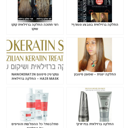
החלקה ברזילאית במבצע מטורף!
רוני חתוכה החלקה ברזילאית קוקו
שוקו
החלקה יפנית – שמעון סיטבון
ננוקרטין סיסטם NANOKERATIN
HAIR MASK – החלקה ברזילאית
החלקה ברזילאית בניו יורק!
מתלבטת? כל ההמלצות והטיפים