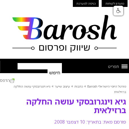
מועדון לקוחות
כניסה למערכת
תפריט
הדפס
»
»
»
פורטל היופי הישראלי Barosh
כתבות
עיצוב שיער
גיא וינגרובסקי עושה החלקה
ברזילאית
גיא וינגרובסקי עושה החלקה
ברזילאית
פורסם מאת:
בתאריך: 10 דצמבר 2008