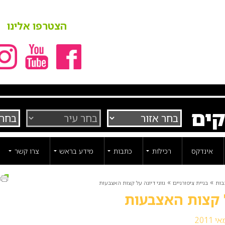
הצטרפו אלינו
קים
אינדקס
רכילות
כתבות
מידע בראש
צרו קשר
ה
»
»
בות
בניית ציפורניים
גווני דיונה על קצות האצבעות
ל קצות האצבעות