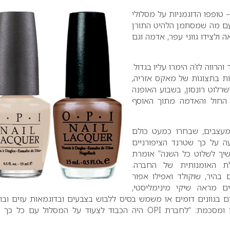
– טופפו הדוגמניות על מסלולי
עם מה שמסתמן הלהיט התורן
 סמואה ולצידו גווני עפר, אדמה וגם
הרווה לז’ה הימרו עליו בגדול.
יות בתצוגות של מאקס אזריה,
ושרלוט רונסון, בשבוע האופנה
י החול והאדמה מתוך האוסף
עצבים, שבחרו כמעט כולם
ה על כך שטרנד הציפורניים
שיך לשלוט כל השנה” אומרת
הלת האומנותית של החברה.
 בהיר, שוקולד ואפילו אפור
ים מראה שיקי מינימליסטי,
בגוונים דומים או משמש בסיס ללבוש בצבעים ובדוגמאות עזים ובו
מן ומסכמת: “לחברת
OPI
היה הכבוד לצעוד על המסלול עם כל כך 