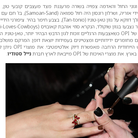
גוני החול והאדמה צפויה בשורה מרעננת מצד מעצבים קובעי טון, 
 אזריה, ושרלון רונסון היה חול סמואה (
Samoan-Sand
), בז’ חם עם 
ך דווקא על גוון טאן-טוניו (
Tan-tonio
), בצבע חימר בהיר. ציפורני הידי
 נצבעו בגוון שוקולד, הנקרא סוזי אוהבת קאובויס (
i-Loves-Cowboys
 של
OPI
כשאצבעות הרגליים זוכות לגון הדבש הבהיר יותר, טאן-טוניו. ה
ים מחומרים ידידותיים ומצטיינים בעמידות יוצאת דופן. המרקם מושלם 
ייחודית הרחבה מאפשרת דיוק אולטימטיבי. את מוצרי
OPI
ניתן ל
בארץ.
את מוצרי האיכות של OPI מייבאת לארץ חברת
נייל סטודיו
.