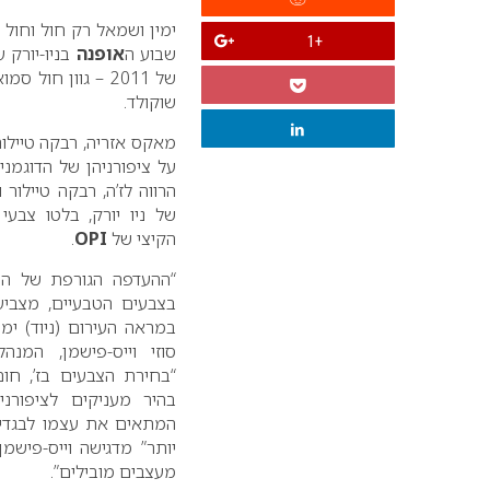
ימין ושמאל רק חול וחול 
+1
שבוע ה
אופנה
בניו-יורק 
של 2011 – גוון חול
שוקולד.
מאקס אזריה, רבקה טיילור ו
על ציפורניהן של הדוגמנ
הרווה לז’ה, רבקה טיילור 
של ניו יורק, בלטו צבע
הקיצי של
OPI
.
“ההעדפה הגורפת של המ
בצבעים הטבעיים, מצביע
במראה העירום (ניוד) ימ
סוזי וייס-פישמן, המנ
“בחירת הצבעים בז’, חום
בהיר מעניקים לציפורני
המתאים את עצמו לבגדים 
יותר” מדגישה וייס-פיש
מעצבים מובילים”.