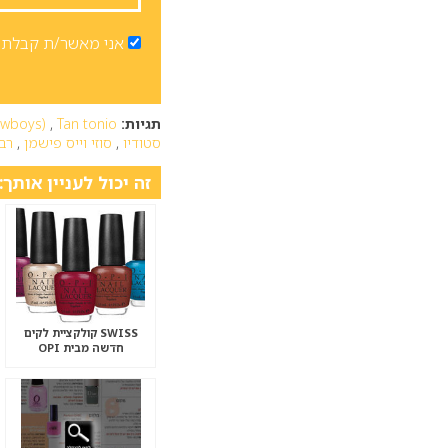
אני מאשר/ת קבלת ד
תגיות:
Tan tonio
,
owboys)
סטודיו
,
סוזי וייס פישמן
,
רבק
זה יכול לעניין אותך:
SWISS קולקציית לקים
חדשה מבית OPI