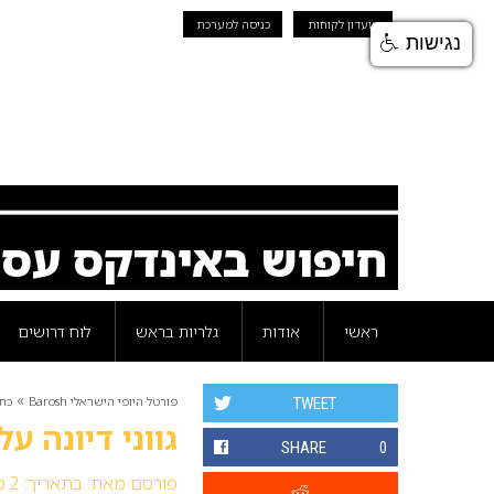
מועדון לקוחות
כניסה למערכת
נגישות
חיפוש באינדקס עס
ראשי
אודות
גלריות בראש
לוח דרושים
»
פורטל היופי הישראלי Barosh
כת
TWEET
גווני דיונה ע
SHARE
0
פורסם מאת:
בתאריך: 2 מאי 2011