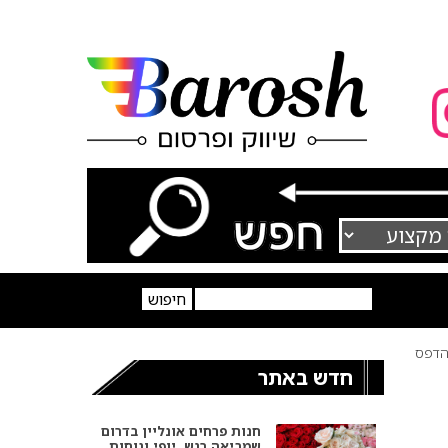
דפס
חדש באתר
חנות פרחים אונליין בדרום
שמביאה רגש, יופי ונוחות