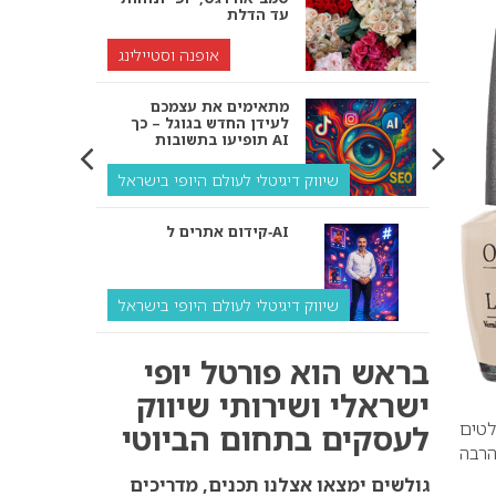
עד הדלת
אופנה וסטיילינג
מתאימים את עצמכם
לעידן החדש בגוגל – כך
תופיעו בתשובות AI
שיווק דיגיטלי לעולם היופי בישראל
קידום אתרים ל‑AI
שיווק דיגיטלי לעולם היופי בישראל
איך מנועי AI “חושבים” –
בראש הוא פורטל יופי
ולמה העסק שלך צריך
להתאים את עצמו אליהם?
ישראלי ושירותי שיווק
לטים
לעסקים בתחום הביוטי
שיווק דיגיטלי לעסקים
הרבה
קידום ל‑AI לעומת קידום
גולשים ימצאו אצלנו תכנים, מדריכים