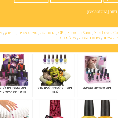
יוור
[recaptcha]
Suzi Loves C
,
Samoan Sand
,
OPI
,
הרווה לזה
,
מאקס אזריה
,
ניו יורק
,
ני
ה טיילור
,
שבוע האופנה
,
שרלוט רונסון
OPI מפתיעה ומשיקה
OPI – קולקציית לקים שרק
OPI בקולקצית לקים
לנצח
חדשה של קייטי פרי