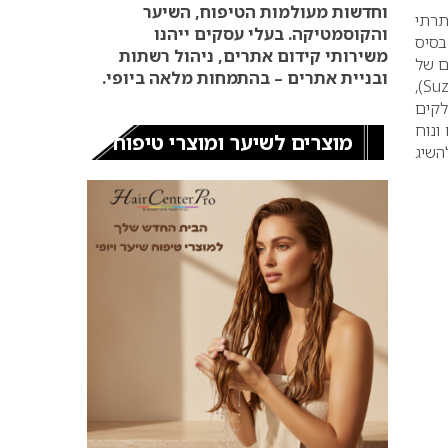
רגיל: איפה הכסף נמצא
וחדשות מעולמות הטיפוח, השיער
באמת?
תרתי
והקוסמטיקה. בעלי עסקים ייהנו
בסיס
שיווק דיגיטלי לעסקים
משירותי קידום אתרים, ניהול רשתות
ים של
ובניית אתרים – בהתמחות מלאה ביופי.
),
Suz
אנחנו נדאג שתופיעו
לקים
בתשובות של ChatGPT,
ונוח
Google AI ומנועי הבינה
מוצרים לשיער ומוצרי טיפוח
המלאכותית המובילים
השיג
שיווק דיגיטלי לעסקים
קולקציית קיץ 2025 של –
OPI
בניית ציפורניים
מבית מלאכה קטן
לאימפריית יופי: לזכרו של
גדעון כהן – “גדעון
קוסמטיקס”
חדש באתר