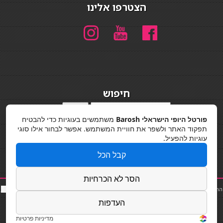
הצטרפו אלינו
חיפוש
חיפוש
פורטל היופי הישראלי Barosh
משתמשים בעוגיות כדי להבטיח
מדיניות פרטיות
תפקוד האתר ולשפר את חוויית המשתמש. אפשר לבחור אילו סוגי
עוגיות להפעיל.
קבל הכל
הסר לא הכרחיות
החלקות שיער
|
תאורה לבית
|
פאות ותוספות שיער
|
נייל סטודיו
|
תוספות שיער
|
שף פרטי
|
כ
סאות
בר
|
קוסמטיקאית
|
כסא בר
|
פאות
|
קורס בניית ציפורניים
|
Powered by Barosh
העדפות
Designed by
Barosh 2020
מדיניות פרטיות