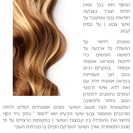
הנוסף הוא בכך שאין
תלות וצורך בצביעה
חודשית (בפי שמקובל על
שיער צבוע ) על בסיס
קבוע .
מספיק לחזור על
הפעולה כל ארבעה עד
לשישה חודשים כדי
ליהנות ממראה אופנתי
ומסודר . במקרים רבים
בהם הנך מעוניינת
במראה אופנתי ויחד עם
זאת ללא שינוי דרמטי
הגוונים נחשבים לפתרון
הטוב ביותר ולתשובה
המקצועית מצד מעצב השיער .גוונים אופנתיים יכולים להיות
מורכבים ממספר צבעי שיער והרעיון הוא “לשזור ” בתוך נייר כסף
(היוצר את ההפרדה בין קבוצות השיער ) במקומות הרצויים על פי
סגנון התספורת ,אורך השיער והמרקם הקיים בו מבחינת העובי .