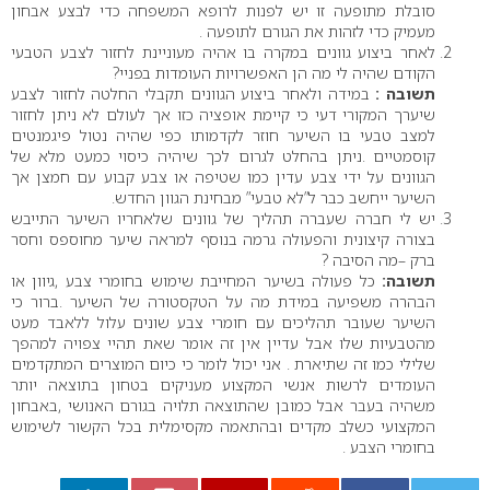
סובלת מתופעה זו יש לפנות לרופא המשפחה כדי לבצע אבחון
מעמיק כדי לזהות את הגורם לתופעה .
לאחר ביצוע גוונים במקרה בו אהיה מעוניינת לחזור לצבע הטבעי
הקודם שהיה לי מה הן האפשרויות העומדות בפניי?
תשובה :
במידה ולאחר ביצוע הגוונים תקבלי החלטה לחזור לצבע
שיערך המקורי דעי כי קיימת אופציה כזו אך לעולם לא ניתן לחזור
למצב טבעי בו השיער חוזר לקדמותו כפי שהיה נטול פיגמנטים
קוסמטיים .ניתן בהחלט לגרום לכך שיהיה כיסוי כמעט מלא של
הגוונים על ידי צבע עדין כמו שטיפה או צבע קבוע עם חמצן אך
השיער ייחשב כבר ל”לא טבעי” מבחינת הגוון החדש.
יש לי חברה שעברה תהליך של גוונים שלאחריו השיער התייבש
בצורה קיצונית והפעולה גרמה בנוסף למראה שיער מחוספס וחסר
ברק –מה הסיבה ?
תשובה:
כל פעולה בשיער המחייבת שימוש בחומרי צבע ,גיוון או
הבהרה משפיעה במידת מה על הטקסטורה של השיער .ברור כי
השיער שעובר תהליכים עם חומרי צבע שונים עלול ללאבד מעט
מהטבעיות שלו אבל עדיין אין זה אומר שאת תהיי צפויה למהפך
שלילי כמו זה שתיארת . אני יכול לומר כי כיום המוצרים המתקדמים
העומדים לרשות אנשי המקצוע מעניקים בטחון בתוצאה יותר
משהיה בעבר אבל כמובן שהתוצאה תלויה בגורם האנושי ,באבחון
המקצועי כשלב מקדים ובהתאמה מקסימלית בכל הקשור לשימוש
בחומרי הצבע .