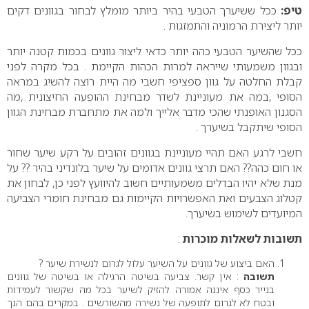
טיפ:
ככל ששיערך הטבעי בהיר ביותר מומלץ לבחור בגוונים דקים
יותר ליצירת הרמוניה והתמזגות .
ככל שהשיער הטבעי כהה יותר כדאי ליצור גוונים בכמות קטנה יותר
ובגוון משמעותי שייראה למרות הכהות הקיימת . בכל מקרה לפני
קבלת החלטה על גוון ספציפי חשבי מה היית רוצה להשיג במראה
הסופי ,במה את מעוניינת לשדר מבחינת ההופעה החיצונית ,מה
הסגנון האופנתי שהכי מדבר אלייך ולמה את מתחברת מבחינת הגוון
הסופי שיתקבל בשיערך .
חשבי לרגע האם תהיי מעוניינת בגוונים זהובים על רקע שיער שחור
או חום כהה?? האם תרצי גוונים אדומים על שיער בלונדיני בהיר ?? על
מנת שלא יהיו הבדלים משמעותיים חשוב להיוועץ לפני כן, לבחון את
קטלוג הצבעים ואת האפשרויות הקיימות גם מבחינת חומרי הצביעה
המיועדים לשימוש בשיערך.
תשובות לשאלות מוכרות
:
האם ביצוע של גוונים על השיער עלול לגרום לנשירת שיער ?
תשובה
: אין קשר. צביעה בשיטה הרגילה או בשיטה של גוונים
בנייר כסף איננה אמורה להזיק לשיער בכל מה שקשור לעמידות
ובטח לא לגרום לתופעה של נשירה מהשורשים . במקרים בהם הנך