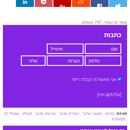
עמוד זה נצפה: 797 פעמים
0
כתבות
אני מאשר/ת קבלת דיוור
[recaptcha]
תגיות:
גוונים
,
מעצב שיער
,
נשירת שיער
,
צביעת שיער
,
קטלוג
,
שאולי לב
,
תספורת