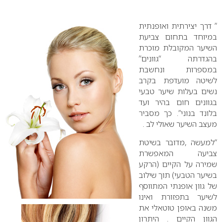
0
” דרך יצירתית ואופנתית
במיוחד בתחום צביעת
השיער המקובלת מוכרת
בהגדרתה “גוונים”
במספרות ונחשבת
לשיטה מועדפת בקרב
נשים בעלות שיער טבעי
בגוונים חום בהיר ועד
בלונד בנוני”. כך מסביר
מעצב השיער שאולי לב .
“למעשה ,מדובר בשיטת
צביעה המאפשרת
שמירה על הקיים (הרקע
בשיער הטבעי) תוך שילוב
של גוון אופנתי המתווסף
לשיער בתפזורת ואינו
משנה באופן טוטאלי את
הגוון הקיים . היתרון