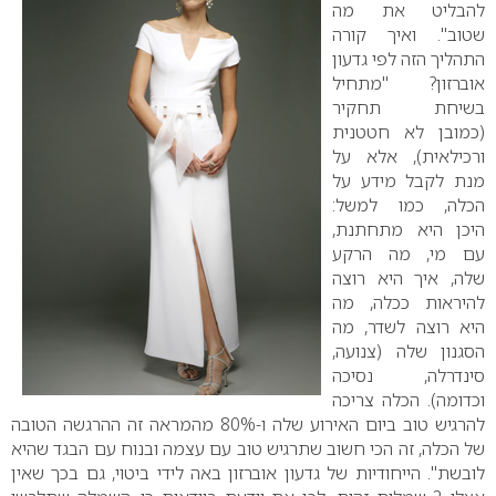
להבליט את מה
שטוב".
ואיך קורה
התהליך הזה לפי גדעון
אוברזון? "מתחיל
בשיחת תחקיר
(כמובן לא חטטנית
ורכילאית), אלא על
מנת לקבל מידע על
הכלה, כמו למשל:
היכן היא מתחתנת,
עם מי, מה הרקע
שלה, איך היא רוצה
להיראות ככלה, מה
היא רוצה לשדר, מה
הסגנון שלה (צנועה,
סינדרלה, נסיכה
וכדומה). הכלה צריכה
להרגיש טוב ביום האירוע שלה ו-80% מהמראה זה ההרגשה הטובה
של הכלה, זה הכי חשוב שתרגיש טוב עם עצמה ובנוח עם הבגד שהיא
לובשת".
הייחודיות של גדעון אוברזון באה לידי ביטוי, גם בכך שאין