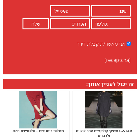
אני מאשר/ת קבלת דיוור
[recaptcha]
זה יכול לעניין אותך:
G-STAR משיק: קולקציית ערב לנשים
שמלות רומנטיות – וולנטיינ’ס 2011
ולגברים