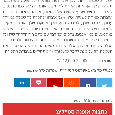
אצלו 2 שמלות זהות. לכן את יודעת בוודאות כי, השמלה שתלבשי
תהיה רק לך ואף אחת אחרת לא תלבש אותה. זה לא כמו שנכנסים
לסלון כלות ויש שטנץ מסוים של שמלות, או שהשמלות מושכרות
ועוברות מאחת לשנייה. אלא אצל אוברזון נתפרת לך שמלה במיוחד
עבורך, לגובה שלך, למבנה הגוף שלך ולטעם שלך.
אוברזון מעצב
שמלות בשימוש בבדים הטובים והאיכותיים ביותר שקיימים, שימוש
באלמנטים כמו אבנים, צדפים וכל דבר עם כתב היד הייחודי שלו וכל
שמלה נראית אחרת ומיוחדת. אחרי שיחת ההיכרות ולמידה של
הכלה מכינים סקיצה, הכלה מודדת משהו שהוא דומה או מזכיר את
השמלה, רק על מנת לקבל מושג ורק אז מתחילים בעבודת התפירה.
טווחי מחירים: 12,000-22,000 ש"ח.
לבעלי מקצוע באינדקס קטגוריית שמלות כלה
סלון כלות
עמוד זה נצפה: 616 פעמים
0
כתבות אופנה סטיילינג