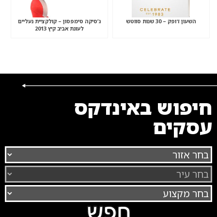
השעון דופק – 30 שנות סווטש
ג’סיקה סימפסון – קולקציית נעליים
לעונת אביב קיץ 2013
חיפוש באינדקס
עסקים