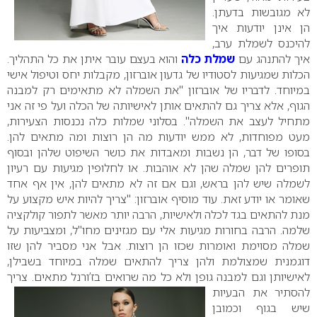
לא מגובשות בדעתן.
הן אינן יודעות איך
להיכנס לשמלת ערב,
איך להתנהג עם
שמלת כלה
והוא בעצם עובר איתן את כל התהליך.
הכלות שמגיעות לסטודיו של גדעון אוברזון, מקבלות יחס וטיפול אישי
במיוחד. לדבריו של אוברזון "את השמלה לא מתאימים רק למבנה
הגוף, אלא צריך גם להתאים אותן לאישיותה של הכלה ועל פי זה אני
מתחיל לעצב את השמלה".
בסלוני שמלות כלה נכנסות הצעירות,
מעט מפוחדות, לא ממש יודעות מה הן רוצות ומה מתאים להן.
בסופו של דבר, הן נשבות ומאבדות את כושר השיפוט שלהן ובסוף
תופרים להן שמלה שהן לא אוהבות. או לחלופין מגיעות עם רעיון
לשמלה שיש להן בראש, וגם אם זה לא מתאים להן, אין אף אחד
שאומר או יודע זאת.
עוד מוסיף אוברזון: "צריך להיות איש מקצוע על
מנת להתאים בגד לכלה ולאישיות, הרבה יותר מאשר לתפור קולקציה
שלמה. הרבה בחורות מגיעות אלי עם מגזינים מחו"ל, ומצביעות על
שמלה מסוימת ואומרות שכזו הן רוצות. אבל אני מסביר להן שזו
דוגמנית שמצולמת ולהן צריך להתאים שמלה במיוחד בשבילן,
לאישיותן וגם למבנה גופן ולא כל מה שרואים בז’ורנל מתאים.
צריך
להסתיר את הבעיות
שיש בגוף וכמובן