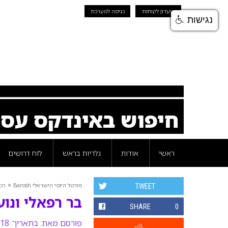
מועדון לקוחות
כניסה למערכת
נגישות
חיפוש באינדקס עס
ראשי
אודות
גלריות בראש
לוח דרושים
»
פורטל היופי הישראלי Barosh
רכי
TWEET
בר רפאלי ונוע
SHARE
0
פורסם מאת:
בתאריך: 18 מרץ 2012