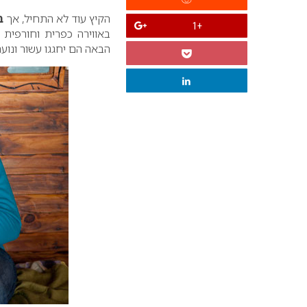
הקיץ עוד לא התחיל, אך
ב
+1
באווירה כפרית וחורפית 
הבאה הם יחגגו עשור ונועם