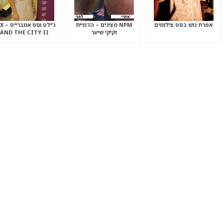
אפרת גוש בסט צילומים
NPM מציגים – הדמיית
ג’ילט ונ
זקיקי שיער
AND THE CITY II