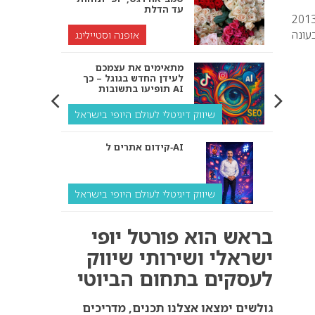
עד הדלת
הצטלמו לקמפיין חורף 2013
עונה
אופנה וסטיילינג
מתאימים את עצמכם
לעידן החדש בגוגל – כך
תופיעו בתשובות AI
שיווק דיגיטלי לעולם היופי בישראל
קידום אתרים ל‑AI
שיווק דיגיטלי לעולם היופי בישראל
איך מנועי AI “חושבים” –
בראש הוא פורטל יופי
ולמה העסק שלך צריך
להתאים את עצמו אליהם?
ישראלי ושירותי שיווק
לעסקים בתחום הביוטי
שיווק דיגיטלי לעסקים
קידום ל‑AI לעומת קידום
גולשים ימצאו אצלנו תכנים, מדריכים