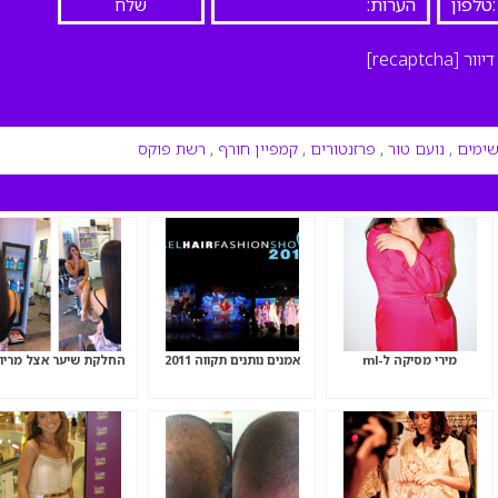
יוור
[recaptcha]
שימים
,
נועם טור
,
פרזנטורים
,
קמפיין חורף
,
רשת פוקס
מירי מסיקה ל-ml
אמנים נותנים תקווה 2011
החלקת שיער אצל מריו ל