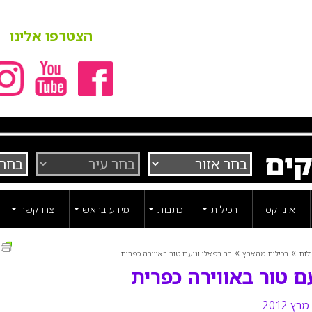
הצטרפו אלינו
קים
אינדקס
רכילות
כתבות
מידע בראש
צרו קשר
ה
»
»
לות
רכילות מהארץ
בר רפאלי ונועם טור באווירה כפרית
ם טור באווירה כפרית