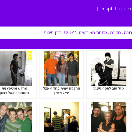
יוור
[recaptcha]
רוכה
,
חתונה
,
מתחם האירועים OCEAN
,
קרן סיבוני
מזל טוב לאסף סיבוני
החלקה יפנית בחורף אצל
מחדש ומשפץ את
יגאל ויצמן
המספרה יגאל ויצמן