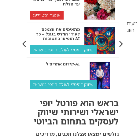
עד הדלת
אופנה וסטיילינג
ועים
מתאימים את עצמכם
הזוג
לעידן החדש בגוגל – כך
תופיעו בתשובות AI
שיווק דיגיטלי לעולם היופי בישראל
קידום אתרים ל‑AI
שיווק דיגיטלי לעולם היופי בישראל
איך מנועי AI “חושבים” –
בראש הוא פורטל יופי
ולמה העסק שלך צריך
להתאים את עצמו אליהם?
ישראלי ושירותי שיווק
לעסקים בתחום הביוטי
שיווק דיגיטלי לעסקים
קידום ל‑AI לעומת קידום
גולשים ימצאו אצלנו תכנים, מדריכים