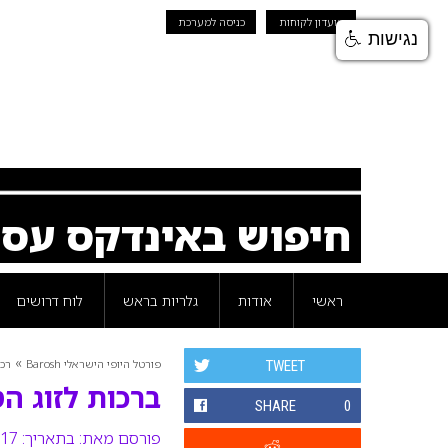
מועדון לקוחות
כניסה למערכת
נגישות
חיפוש באינדקס עס
ראשי
אודות
גלריות בראש
לוח דרושים
»
פורטל היופי הישראלי Barosh
רכי
TWEET
ברכות לזוג הט
SHARE
0
פורסם מאת:
בתאריך: 17 אוקטובר 2012