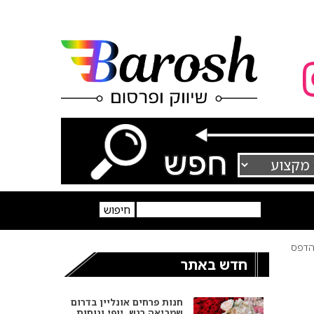
דפס
חדש באתר
חנות פרחים אונליין בדרום
שמביאה רגש, יופי ונוחות