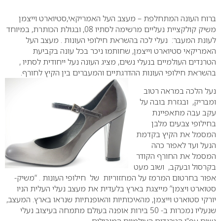
0
ברוח העונה המתחלפת – מעצב העל האמריקאי,סטיוארט וייצמן
משיק קולקציית נעליים מרשימה לסתיו 08, ובגולת הכותרת, במיוחד
לעונת המעבר: נעלי לכה בהשראת חילופי העונות . מעצב העל
האמריקאי סטיוארט וייצמן, שחותמו ניכר בכל עונה בקביעת
הטרנדים העולמיים בנעלי נשים, מציג העונה נעל ייחודית לסתיו ,
בהשראת חילופי העונות ההדרגתיים והמעברים בין הקיץ לחורף.
נעל הלכה במראה רטוב
ומבריק, ובגזרת בובה על
עקב עבה מתאפיינת
בחילופי צבעים מלבן
המסמל את הקיץ בקדמת
הנעל ועד לאפור כהה
המסמל את החורף הקודר
בקרסול ובעקב, ושוב מעט
אפור בחרטום המרמז על המחזוריות של חילופי העונות . “משיק-
סטוארט ויצמן” מייצגת בארץ בלעדית את מעצב נעלי העלית הניו
יורקי סטוארט וייצמן, מהאיכותיות והאופנתיות שנראו בארץ. המעצב,
שנעליו נמכרות ב- 50 בירות אופנה בעולם מתמחה בעיצוב נעלי