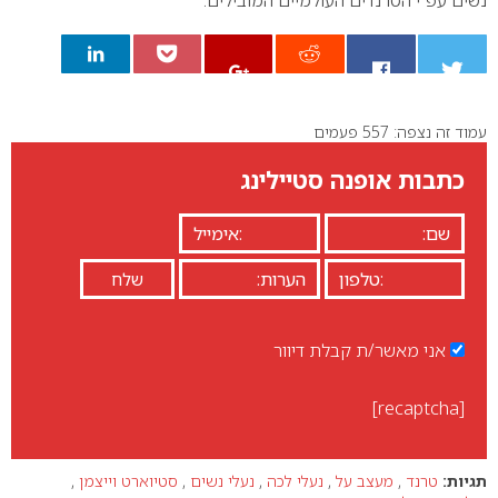
נשים עפ”י הטרנדים העולמיים המובילים.
עמוד זה נצפה: 557 פעמים
0
כתבות אופנה סטיילינג
אני מאשר/ת קבלת דיוור
[recaptcha]
תגיות:
טרנד
,
מעצב על
,
נעלי לכה
,
נעלי נשים
,
סטיוארט וייצמן
,