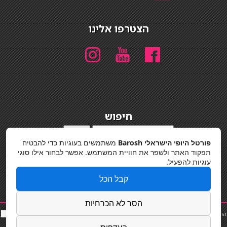
הצטרפו אלינו
חיפוש
חיפוש
פורטל היופי הישראלי Barosh
משתמשים בעוגיות כדי להבטיח
מדיניות פרטיות
תפקוד האתר ולשפר את חוויית המשתמש. אפשר לבחור אילו סוגי
עוגיות להפעיל.
קבל הכל
הסר לא הכרחיות
החלקות שיער
|
תאורה לבית
|
פאות ותוספות שיער
|
נייל סטודיו
|
תוספות שיער
|
שף פרטי
|
כ
סאות
בר
|
קוסמטיקאית
|
כסא בר
|
פאות
|
קורס בניית ציפורניים
|
Powered by Barosh