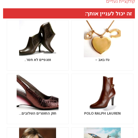
קולקציית נעליים
זה יכול לעניין אותך:
ט’ו באב –
ומגפיים לא חסר..
POLO RALPH LAUREN
חוק החומרים השלובים…