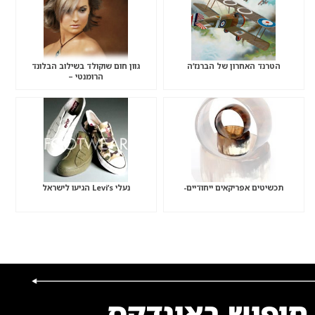
הטרנד האחרון של הברנז’ה
גוון חום שוקולד בשילוב הבלונד
הרומנטי –
תכשיטים אפריקאים ייחודיים-
נעלי Levi’s הגיעו לישראל
חיפוש באינדקס