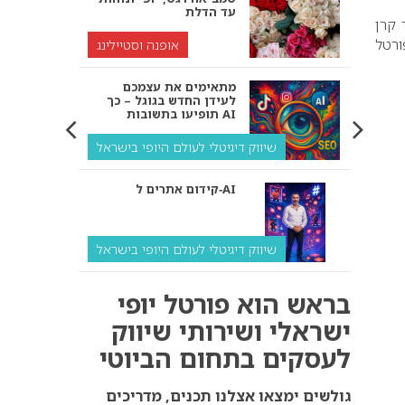
עד הדלת
200. מעצבת השיער קרן
ורטל
אופנה וסטיילינג
מתאימים את עצמכם
לעידן החדש בגוגל – כך
תופיעו בתשובות AI
שיווק דיגיטלי לעולם היופי בישראל
קידום אתרים ל‑AI
שיווק דיגיטלי לעולם היופי בישראל
איך מנועי AI “חושבים” –
בראש הוא פורטל יופי
ולמה העסק שלך צריך
להתאים את עצמו אליהם?
ישראלי ושירותי שיווק
לעסקים בתחום הביוטי
שיווק דיגיטלי לעסקים
קידום ל‑AI לעומת קידום
גולשים ימצאו אצלנו תכנים, מדריכים