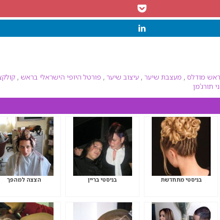
אש מודלס
,
מעצבת שיער
,
עיצוב שיער
,
פורטל היופי הישראלי בראש
,
קולקצ
י תורג’מן
בניסטי מתחדשת
בניסטי בריין
הצצה למהפך