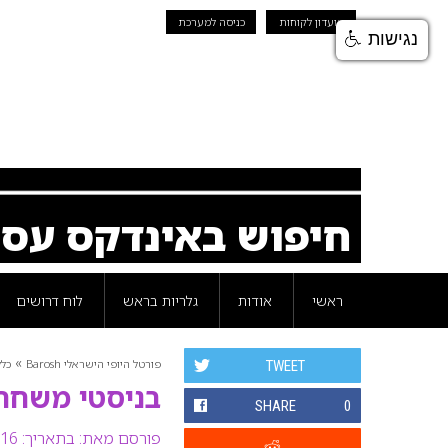
מועדון לקוחות
כניסה למערכת
נגישות
חיפוש באינדקס עס
ראשי
אודות
גלריות בראש
לוח דרושים
»
פורטל היופי הישראלי Barosh
כלל
TWEET
בניסטי משחר
SHARE
0
פורסם מאת:
בתאריך: 16 ינואר 2008