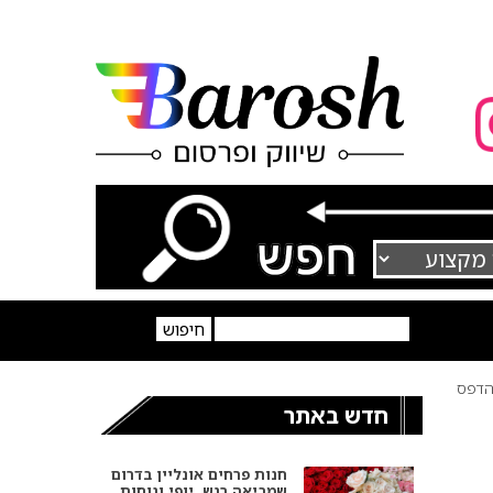
דפס
חדש באתר
חנות פרחים אונליין בדרום
שמביאה רגש, יופי ונוחות