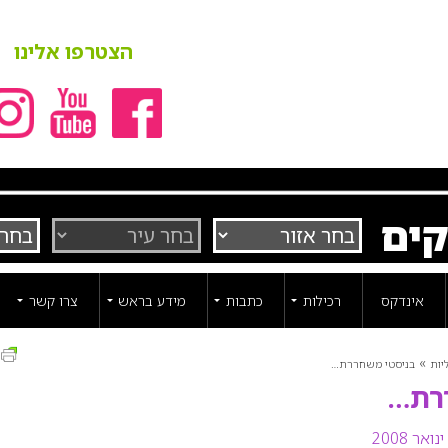
הצטרפו אלינו
קים
אינדקס
רכילות
כתבות
מידע בראש
צרו קשר
ה
»
יות
בניסטי משחררת…
רת…