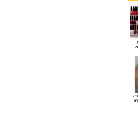
ייל
ון