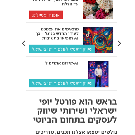
עד הדלת
אופנה וסטיילינג
מתאימים את עצמכם
לעידן החדש בגוגל – כך
תופיעו בתשובות AI
שיווק דיגיטלי לעולם היופי בישראל
קידום אתרים ל‑AI
שיווק דיגיטלי לעולם היופי בישראל
איך מנועי AI “חושבים” –
בראש הוא פורטל יופי
ולמה העסק שלך צריך
להתאים את עצמו אליהם?
ישראלי ושירותי שיווק
לעסקים בתחום הביוטי
שיווק דיגיטלי לעסקים
קידום ל‑AI לעומת קידום
גולשים ימצאו אצלנו תכנים, מדריכים