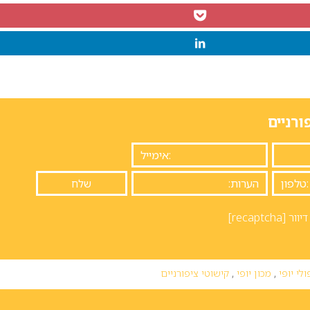
ורניים
יוור
[recaptcha]
לי יופי
,
מכון יופי
,
קישוטי ציפורניים