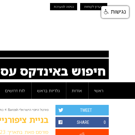
מועדון לקוחות
כניסה למערכת
נגישות
חיפוש באינדקס עס
ראשי
אודות
גלריות בראש
לוח דרושים
»
פורטל היופי הישראלי Barosh
כת
TWEET
בניית ציפורני
SHARE
0
פורסם מאת:
בתאריך: 23 דצמבר 2008