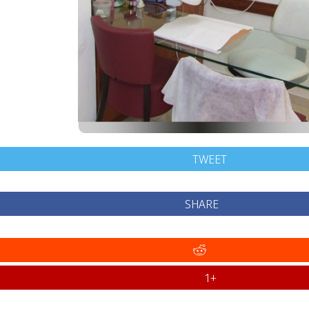
TWEET
SHARE
+1