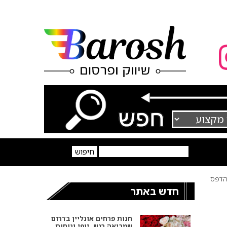
דפס
חדש באתר
חנות פרחים אונליין בדרום
שמביאה רגש, יופי ונוחות