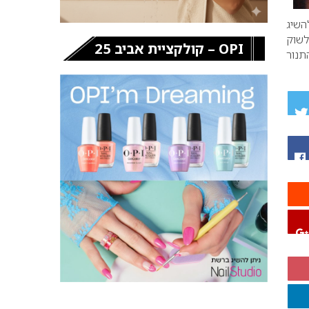
השיג
לשוק
OPI – קולקציית אביב 25
תנור