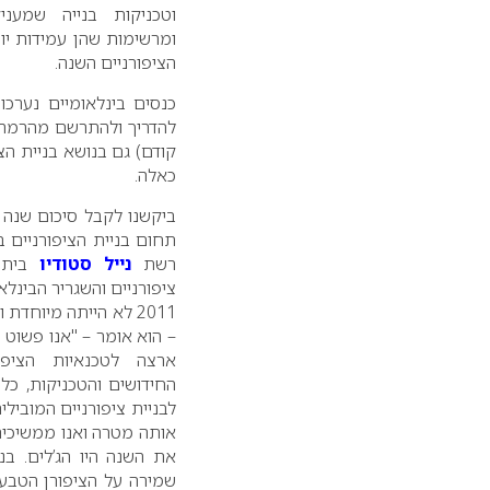
וטכניקות בנייה שמעניק
ומרשימות שהן עמידות יות
הציפורניים השנה.
כנסים בינלאומיים נערכו 
להדריך ולהתרשם מהרמה ה
קודם) גם בנושא בניית הצי
כאלה.
ביקשנו לקבל סיכום שנה
תחום בניית הציפורניים 
רשת
נייל סטודיו
בית ה
ציפורניים והשגריר הבינל
2011 לא הייתה מיוחדת
– הוא אומר – "אנו פשוט
ארצה לטכנאיות הציפו
החידושים והטכניקות, כל
לבניית ציפורניים המוביל
אותה מטרה ואנו ממשיכים
את השנה היו הג’לים. בנ
שמירה על הציפורן הטבעי