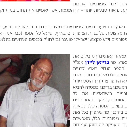
ות לנו ציפורניים ארוכות
ר, נראות טבעיות יותר – הן המגמות אשר יאפיינו את תחום בניית וקי
בארץ, מקצועני בניית ציפורניים המיצגים חברות בינלאומיות הגיעו 
מקצועית של בניית הציפורניים בארץ. ישראל על המפה (כבר אמרו א
פורניים וידע מקצועי ישראלי מועבר גם לחו"ל בכנסים ואירועים בינלאו
 מאחד האנשים המובילים את
בארץ, מר
ברייאן ליידן
מנכ"ל
ספר הגדול בארץ לבניית
אומי הבולט שלנו בתחום: "שנת
 ולא היו פריצות דרך היסטוריות"
 המשכנו בדרכנו במטרה להביא
רניים הישראליות את כל
 החומרים, הלקים והמכשירים
ים בעולם. המטרה שלנו נשארה
 בדרכנו. מה שאפיין בכל זאת
יית ציפורניים בג’ל, מאפשרת
ת ומעניקה לה חוזק ועמידות