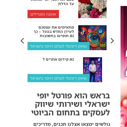
עד הדלת
אופנה וסטיילינג
מתאימים את עצמכם
לעידן החדש בגוגל – כך
תופיעו בתשובות AI
שיווק דיגיטלי לעולם היופי בישראל
קידום אתרים ל‑AI
שיווק דיגיטלי לעולם היופי בישראל
איך מנועי AI “חושבים” –
בראש הוא פורטל יופי
ולמה העסק שלך צריך
להתאים את עצמו אליהם?
ישראלי ושירותי שיווק
לעסקים בתחום הביוטי
שיווק דיגיטלי לעסקים
קידום ל‑AI לעומת קידום
גולשים ימצאו אצלנו תכנים, מדריכים