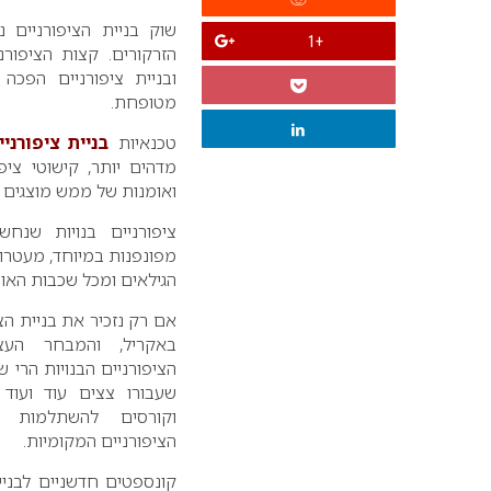
שוק בניית הציפורניים 
+1
הזרקורים. קצות הציפורנ
ובניית ציפורניים הפכה
מטופחת.
טכנאיות
בניית ציפורניי
מדהים יותר, קישוטי ציפ
ואומנות של ממש מוצגים ע
ציפורניים בנויות שנח
מפונפנות במיוחד, מעטרות
הגילאים ומכל שכבות האוכ
אם רק נזכיר את בניית הציפ
באקריל, והמבחר העצ
הציפורניים הבנויות הרי 
שעבורו צצים עוד ועוד 
וקורסים להשתלמות 
הציפורניים המקומיות.
קונספטים חדשניים לבניי