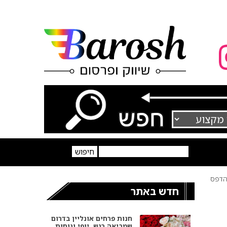
דפס
חדש באתר
חנות פרחים אונליין בדרום
שמביאה רגש, יופי ונוחות