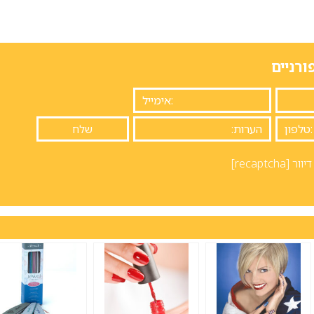
ורניים
יוור
[recaptcha]