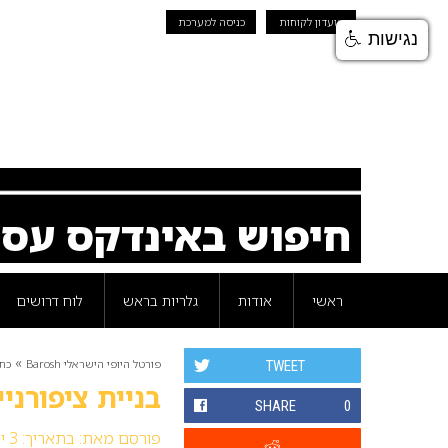
מועדון לקוחות
כניסה למערכת
נגישות
חיפוש באינדקס עס
ראשי
אודות
גלריות בראש
לוח דרושים
»
פורטל היופי הישראלי Barosh
כת
TWEET
בניית ציפורנ
SHARE
0
פורסם מאת:
בתאריך: 3 ינואר 2012