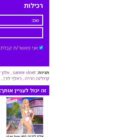
רכילות
אני מאשר/ת קבלת ד
תגיות:
sanne vloet
,
אלון ל
קרולינה הררה
,
ראלף לורן
,
זה יכול לעניין אותך:
אלון ליבנה הוא star boy