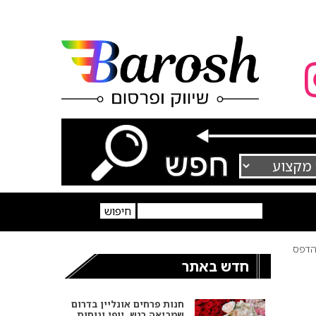
דפס
חדש באתר
חנות פרחים אונליין בדרום
שמביאה רגש, יופי ונוחות