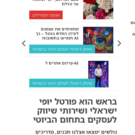
עד הדלת
אופנה וסטיילינג
טס
מתאימים את עצמכם
לעידן החדש בגוגל – כך
ה
תופיעו בתשובות AI
שיווק דיגיטלי לעולם היופי בישראל
קידום אתרים ל‑AI
שיווק דיגיטלי לעולם היופי בישראל
איך מנועי AI “חושבים” –
בראש הוא פורטל יופי
ולמה העסק שלך צריך
להתאים את עצמו אליהם?
ישראלי ושירותי שיווק
לעסקים בתחום הביוטי
שיווק דיגיטלי לעסקים
קידום ל‑AI לעומת קידום
גולשים ימצאו אצלנו תכנים, מדריכים