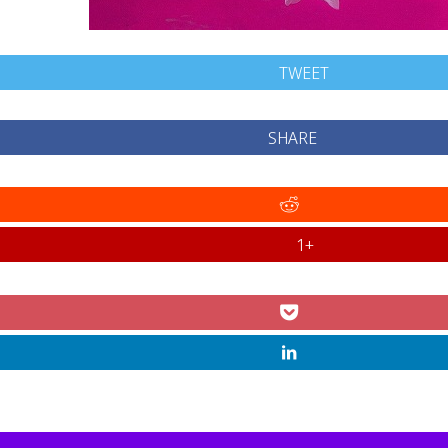
TWEET
SHARE
+1