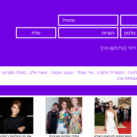
יוור
[recaptcha]
יבנה
,
ויקטוריה סיקרט
,
טרי מוגלר
,
מעצב אופנה
,
סאניי וולט
,
סטלה מקרטני
,
שמלות ערב
מפורסמים לובשים ראלף
מיילי סיירוס מעצבת
את מי מצלמת ג’סיקה