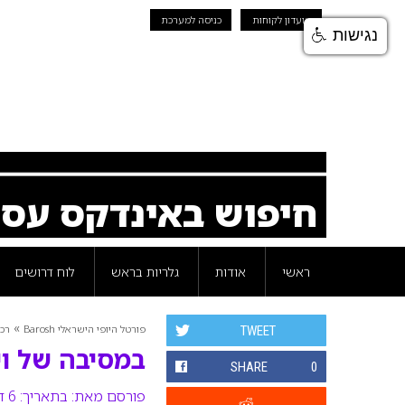
מועדון לקוחות
כניסה למערכת
נגישות
חיפוש באינדקס עס
ראשי
אודות
גלריות בראש
לוח דרושים
»
פורטל היופי הישראלי Barosh
רכי
TWEET
במסיבה של ויק
SHARE
0
פורסם מאת:
בתאריך: 6 דצמבר 2016