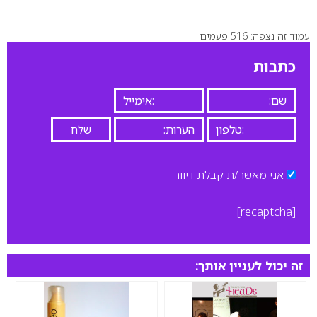
עמוד זה נצפה: 516 פעמים
0
כתבות
אני מאשר/ת קבלת דיוור
[recaptcha]
זה יכול לעניין אותך: