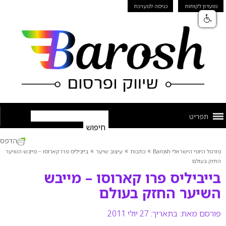
מועדון לקוחות
כניסה למערכת
תפריט
הדפס
»
»
»
פורטל היופי הישראלי Barosh
כתבות
עיצוב שיער
בייביליס פרו קארוסו – מייבש השיער
החזק בעולם
בייביליס פרו קארוסו – מייבש
השיער החזק בעולם
פורסם מאת:
בתאריך: 27 יולי 2011