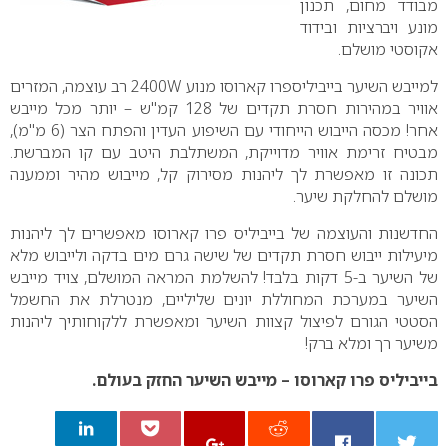
מבודד מחום, תכנון
מונע ויברציות ובידוד
אקוסטי מושלם.
למייבש השיער בייביליספרו קארוסו מנוע 2400W רב עוצמה, המזרים
אוויר במהירות חסרת תקדים של 128 קמ"ש – יותר מכל מייבש
אחר! מכסה הייבוש הייחודי עם השיפוע העדין והפתח הצר (6 מ"מ),
מבטיח זרימת אוויר מדוייקת, המשתלבת היטב עם קו המברשת.
תכונה זו מאפשרת לך ליהנות מסירוק קל, מייבוש מהיר וממענה
מושלם להחלקת שיער.
החדשנות והעוצמה של בייביליס פרו קארוסו מאפשרים לך ליהנות
מיעילות ייבוש חסרת תקדים של שישה גרם מים בדקה ולייבוש מלא
של השיער ב-5 דקות בלבד! להשלמת המראה המושלם, צויד מייבש
השיער במערכת המחוללת יונים שליליים, מנטרלת את החשמל
הסטטי הגורם לפיצול קצוות השיער ומאפשרת ללקוחותיך ליהנות
משיער רך ומלא ברק!
בייביליס פרו קארוסו – מייבש השיער החזק בעולם.