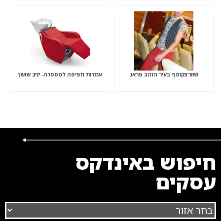
שוורצקופף בעיר הזהב פראג
עמדות חפיפה למספרה- יניב שושן
חיפוש באינדקס
עסקים