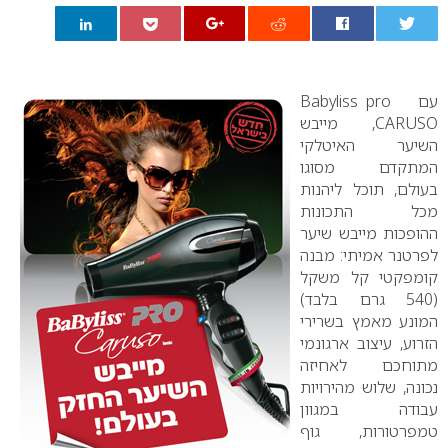
0
עם
–
pro
–
Babyliss
CARUSO
, מייבש
השיער האיטלקי
המתקדם מסוגו
בעולם, תוכל ליהנות
מכל התכונות
ההופכות מייבש שיער
לפרטנר אמיתי: מבנה
קומפקטי קל משקל
(540 גרם בלבד)
המונע מאמץ בשרירי
הזרוע, עיצוב ארגונמי
מתוחכם לאחיזה
נכונה, שלוש מהירויות
עבודה במגוון
טמפרטורות, גוף