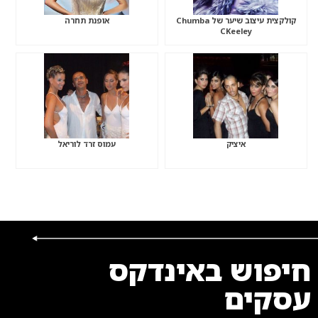
קולקצית עיצוב שיער של Chumba
אופנת תחרה
CKeeley
איציק
עמוס זרד לוריאל
חיפוש באינדקס
עסקים