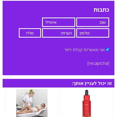
0
כתבות
אני מאשר/ת קבלת דיוור
[recaptcha]
זה יכול לעניין אותך: