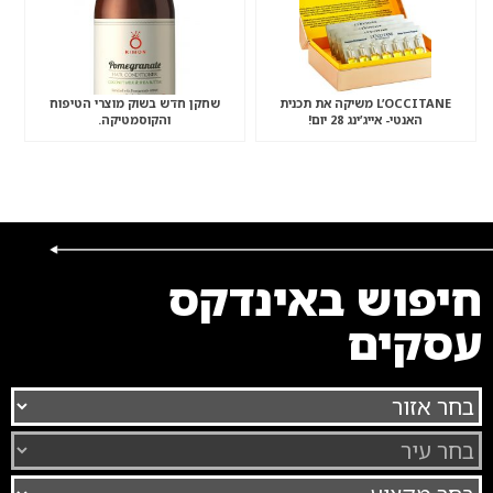
L’OCCITANE משיקה את תכנית
שחקן חדש בשוק מוצרי הטיפוח
האנטי- אייג’ינג 28 יום!
והקוסמטיקה.
חיפוש באינדקס
עסקים