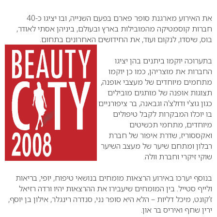
0
את האירוע מארגנת סופר פארם בפעם השנייה, ובו יציגו כ-40
חברות קוסמטיקה מהמובילות בארץ ובעולם, ביניהן אסתי לאודר,
בוס, שיסדו, לנקום ועוד, את החידושים האחרונים בתחום.
בתערוכה יוקמו ביתנים בהן יציגו
החברות את מוצריהן, כמו כן יוקמו
מתחמים מיוחדים של מעצבי אופנה,
תצוגות אופנה של מותגים מובילים
כגון גוצ’י ודולצ’ה וגבאנה, בר ציפורניים
בו יוכלו המבקרות לקבל טיפולים
מיוחדים, מתחמי תכשיטים
ואקססוריז, שדרת איפור של חברת
רבלון ומתחם שיער של מעצב השיער
שוקי זיקרי וחברת וולה.
בנוסף יערכו באירוע הרצאות מומחים בנושאי טיפוח, יופי, בריאות
ולייף סטייל. בין המומחים שיעבירו את ההרצאות יהיו ורדה רזיאל
ז’קונט, מיכל דליות – הלא היא סופר נני, סנדרה רינגלר, אילון בן יוסף,
ירין שחף ואיריס בר און.