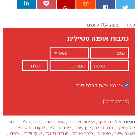
עמוד זה נצפה: 704 פעמים
0
כתבות אופנה סטיילינג
אני מאשר/ת קבלת דיוור
[recaptcha]
תגיות:
אילון בן יוסף
,
אלימור זילברמן
,
אסתי לאודר
,
בוס
,
גוצ'י
,
חברות
קוסמטיקה
,
חברת וולה
,
ירין שחף
,
לינור אברג’יל
,
לנקום
,
מוטי רייף
,
מעצב שיער
,
סופר נני
,
סופר פארם
,
סנדרה רינגלר
,
שוקי זיקרי
,
שיסדו
,