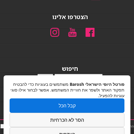
הצטרפו אלינו
חיפוש
חיפוש
פורטל היופי הישראלי Barosh
משתמשים בעוגיות כדי להבטיח
מדיניות פרטיות
תפקוד האתר ולשפר את חוויית המשתמש. אפשר לבחור אילו סוגי
עוגיות להפעיל.
קבל הכל
הסר לא הכרחיות
החלקות שיער
|
תאורה לבית
|
פאות ותוספות שיער
|
נייל סטודיו
|
תוספות שיער
|
שף פרטי
|
כ
סאות
בר
|
קוסמטיקאית
|
כסא בר
|
פאות
|
קורס בניית ציפורניים
|
Powered by Barosh