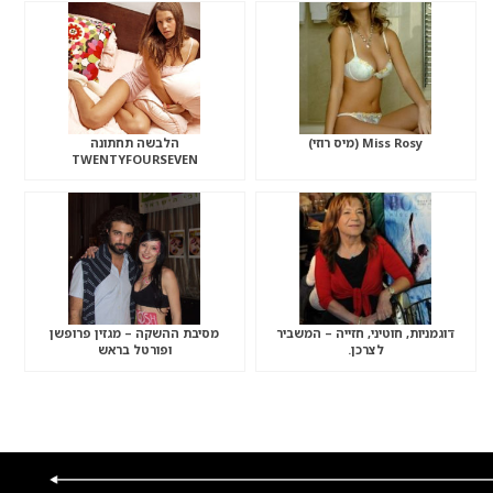
Miss Rosy (מיס רוזי)
הלבשה תחתונה
TWENTYFOURSEVEN
דוגמניות, חוטיני, חזייה – המשביר
מסיבת ההשקה – מגזין פרופשן
לצרכן.
ופורטל בראש