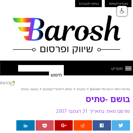
מועדון לקוחות
כניסה למערכת
תפריט
הדפס
»
»
»
פורטל היופי הישראלי Barosh
כתבות
שיווק דיגיטלי לעסקים
בושם -טתיס
בושם -טתיס
פורסם מאת:
בתאריך: 31 דצמבר 2007