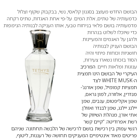
0
הבושם החדש מעוצב בסגנון קלאסי, נשי, בבקבוק שקוף וצלול
כדמעותיה של טתיס, אלת המים. על-פי אחת האגדות, טתיס רקחה
מדמעותיה בושם פלאי בניחוח טבעי, אותו העניקה לבנותיה הנימפות
כדי שיוכלו לשלוט
בנהרות
ולהגן על האגמים והמעיינות.
הבושם העניק לבנותיה
חושניות וכוחות פיתוי והיה
הסוד בזכותו נשארו צעירות,
ענוגות ומלאות חיים.
המרכיב
העיקרי של הבושם הינו תמצית
ה-WHITE MUSK לצד
תמציות קמומיל, שמן אורנג’-
מנדרין, אלוורה, למון גראס,
שמן אקליפטוס, ענבים, שמן
יילנג יילנג, שמן לבנדר ואזולן.
אתי אורן, מנהלת השיווק של
רשת אפרודיטה: “קיים קשר
רגשי עמוק בין רכישת בושם לרכישה של הלבשה תחתונה: שניהם
פריטים מאוד אינטימיים המעניקים תחושה של רעננות, ליטוף,