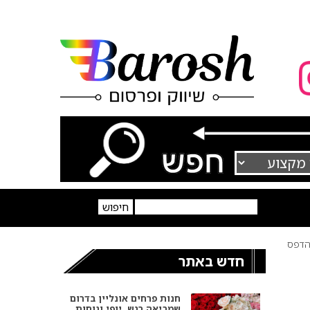
דפס
חדש באתר
חנות פרחים אונליין בדרום
שמביאה רגש, יופי ונוחות