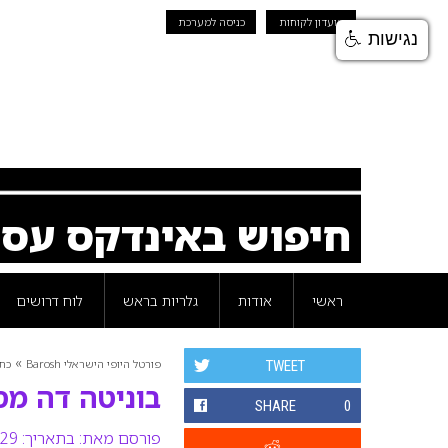
מועדון לקוחות
כניסה למערכת
נגישות
חיפוש באינדקס עס
ראשי
אודות
גלריות בראש
לוח דרושים
»
פורטל היופי הישראלי Barosh
כת
TWEET
בוניטה דה מס
SHARE
0
פורסם מאת:
בתאריך: 29 מאי 2008