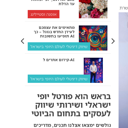
עד הדלת
שרת
אופנה וסטיילינג
מתאימים את עצמכם
לעידן החדש בגוגל – כך
תופיעו בתשובות AI
שיווק דיגיטלי לעולם היופי בישראל
קידום אתרים ל‑AI
שיווק דיגיטלי לעולם היופי בישראל
איך מנועי AI “חושבים” –
בראש הוא פורטל יופי
ולמה העסק שלך צריך
להתאים את עצמו אליהם?
ישראלי ושירותי שיווק
לעסקים בתחום הביוטי
שיווק דיגיטלי לעסקים
קידום ל‑AI לעומת קידום
גולשים ימצאו אצלנו תכנים, מדריכים