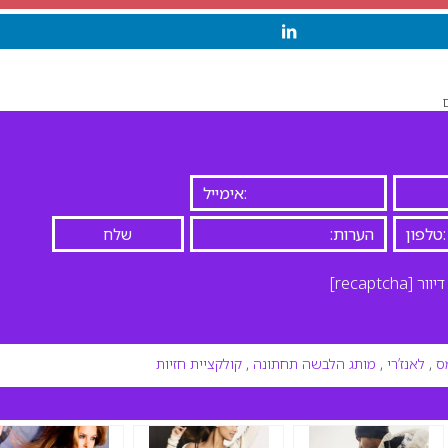
יוור
[recaptcha]
ס
,
לאנז’רי
,
מותג הלבשה תחתונה
,
קולקציית חזיות