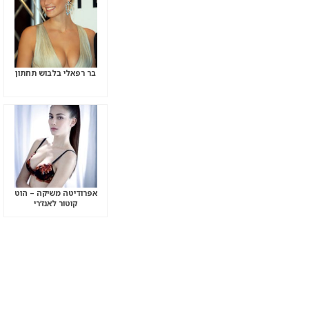
בר רפאלי בלבוש תחתון
אפרודיטה משיקה – הוט
קוטור לאנז’רי