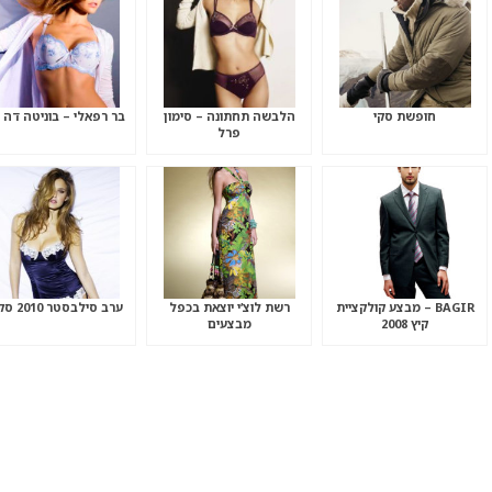
חופשת סקי
הלבשה תחתונה – סימון
בר רפאלי – בוניטה דה 
פרל
BAGIR – מבצע קולקציית
רשת לוצ’י יוצאת בכפל
ערב סילבסטר 2010 סקסי
קיץ 2008
מבצעים