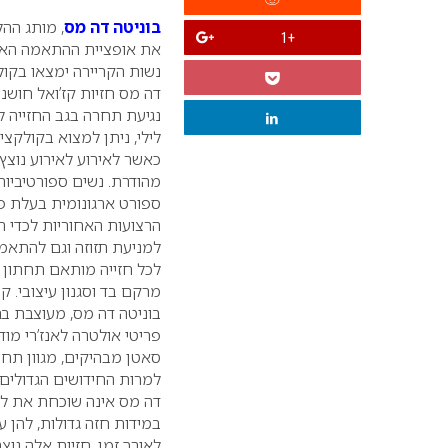
בוניטה דה מס
, מותג הה
+1
את
אופציית ההתאמה האי
נשות הקריירה ימצאו בקו
דה מס חזיות קז’ואל חושני
נגיעת תחרה בגב החזייה 
לילי, ניתן למצוא בקולקצי
כאשר לאירוע לאירוע נוצץ ו
מהודרת. נשים ספורטיביות
ספורט ארגונומית בעלת פ
הרצועות האחוריות לכדי 
למניעת תזוזה וגם להתאמ
לכל חזייה מותאם תחתון 
מרקם בד וסגנון עיצובי.
קו
בוניטה דה מס, מעוצבת בר
פריטי אולטרה לאנז’רי מוד
סאטן מבהיקים, מגוון תחר
דה מס אינה שוכחת את לק
במידות חזה גדולות, להן ע
לאורך זמן. חזיות אלה נוצ