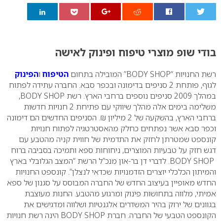
0
בודי שופ מוצרי טיפוח ופינוק לאישה
רשת החנויות “
BODY SHOP
” המובילה בתחום
הטיפוח
ו
הפ
י
נוק
לגוף, פותחת 2 סניפים בדימונה ובכפר סבא. החברה עתידה לפתוח
במהלך 2009 סניפים נוספים ברחבי הארץ. רשת
BODY SHOP
,
משלימה בימים אלה מהלך שיווקי עם פתיחת 2 חנויות חדשות
ברחבי הארץ, בהשקעה של 2 מיליון ₪. הסניפים החדשים הם דימונה
וכפר סבא אשר נפתחים כחלק מהאסטרטגיה לפתוח חנויות
קונספט שמטרתן לחזק את התדמית של חווית קניה מהטבע עם
דגש חזק על טבעיות המוצרים, ניחוחות ספא ותמיכה בסביבה ברוח
BODY SHOP
. לדברי דן בר-און מנכ”ל הרשת “המצב הגלובלי בארץ
והמיתון הכלכלי יוצרים הזדמנויות שכדאי לנצלן”. קונספט החנויות
החדש מאופיין בעיצוב החדש של החברה המבוסס על סגנון של ספא
אמיתי, מלווה בתחושות פינוק ומרגוע מהטבע. החנות מעוצבת
בגוונים של ירוק בהיר המשדרים אלגנטיות ושלווה ומדגישים את
הקונספט הטבעי של החברה. חברת
BODY SHOP
הינה רשת חנויות