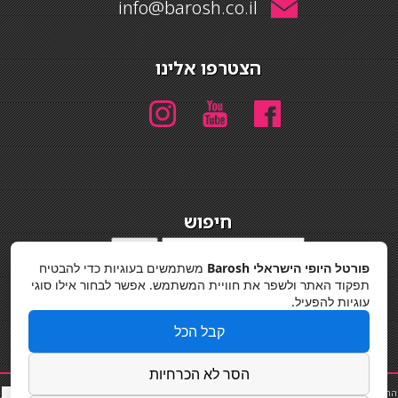
info@barosh.co.il
הצטרפו אלינו
חיפוש
חיפוש
פורטל היופי הישראלי Barosh
משתמשים בעוגיות כדי להבטיח
מדיניות פרטיות
תפקוד האתר ולשפר את חוויית המשתמש. אפשר לבחור אילו סוגי
עוגיות להפעיל.
קבל הכל
הסר לא הכרחיות
החלקות שיער
|
תאורה לבית
|
פאות ותוספות שיער
|
נייל סטודיו
|
תוספות שיער
|
שף פרטי
|
כ
סאות