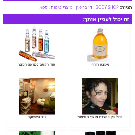
תגיות:
BODY SHOP
,
דן בר-און
,
מוצרי טיפוח
,
ספא
זה יכול לעניין אותך:
אמבט חורף
סוד הקסם למראה הנוצץ
סיגל בק בסדרת מוצרי הטיפוח
ד”ר האושקה