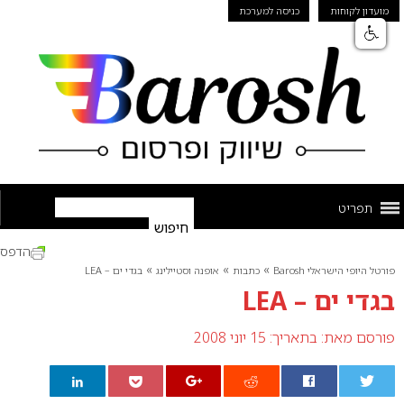
מועדון לקוחות
כניסה למערכת
תפריט
הדפס
»
»
»
פורטל היופי הישראלי Barosh
כתבות
אופנה וסטיילינג
בגדי ים – LEA
בגדי ים – LEA
פורסם מאת:
בתאריך: 15 יוני 2008