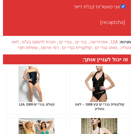
אני מאשר/ת קבלת דיוור
[recaptcha]
תגיות:
LEA
,
אפרודיטה
,
בגד ים
,
בגדי ים
,
חברת לויטקס בע"מ
,
לאה
גוטליב
,
מותג בגדי ים
,
קולקציית בגדי ים
,
רמי אדמון
,
שמלות חוף
זה יכול לעניין אותך:
קולקציית בגדי ים קיץ 2008 – לאה
קטלוג בגדי ים 2009 LEA
גוטליב